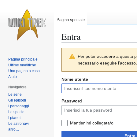
Pagina speciale
Entra
Vai
Vai
Per poter accedere a questa p
alla
alla
Pagina principale
necessario eseguire l'accesso.
navigazione
ricerca
Ultime modifiche
Una pagina a caso
Aiuto
Nome utente
Navigatore
Le serie
Gli episodi
Password
I personaggi
Le specie
I pianeti
Mantienimi collegata/o
Le astronavi
altro…
Entra