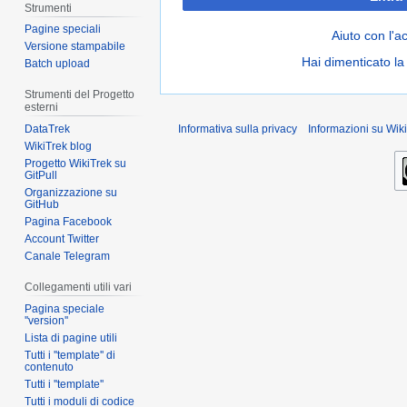
Strumenti
Pagine speciali
Aiuto con l'a
Versione stampabile
Hai dimenticato l
Batch upload
Strumenti del Progetto
esterni
DataTrek
Informativa sulla privacy
Informazioni su Wiki
WikiTrek blog
Progetto WikiTrek su
GitPull
Organizzazione su
GitHub
Pagina Facebook
Account Twitter
Canale Telegram
Collegamenti utili vari
Pagina speciale
''version''
Lista di pagine utili
Tutti i ''template'' di
contenuto
Tutti i ''template''
Tutti i moduli di codice