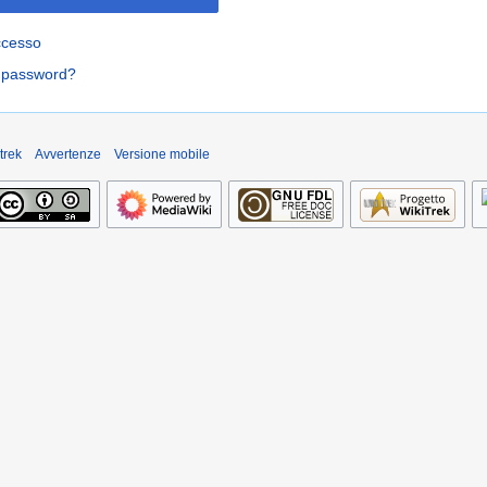
ccesso
a password?
trek
Avvertenze
Versione mobile