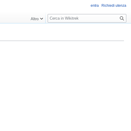
entra
Richiedi utenza
R
Altro
i
c
e
r
c
a