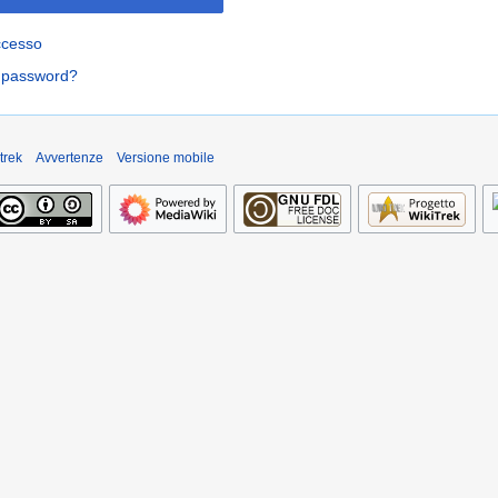
ccesso
a password?
trek
Avvertenze
Versione mobile