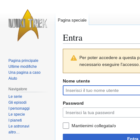
Pagina speciale
Entra
Vai
Vai
Per poter accedere a questa p
alla
alla
Pagina principale
necessario eseguire l'accesso.
navigazione
ricerca
Ultime modifiche
Una pagina a caso
Aiuto
Nome utente
Navigatore
Le serie
Gli episodi
Password
I personaggi
Le specie
I pianeti
Mantienimi collegata/o
Le astronavi
altro…
Entra