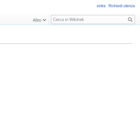
entra
Richiedi utenza
R
Altro
i
c
e
r
c
a