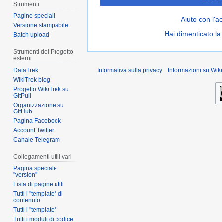
Strumenti
Pagine speciali
Aiuto con l'a
Versione stampabile
Hai dimenticato l
Batch upload
Strumenti del Progetto
esterni
DataTrek
Informativa sulla privacy
Informazioni su Wiki
WikiTrek blog
Progetto WikiTrek su
GitPull
Organizzazione su
GitHub
Pagina Facebook
Account Twitter
Canale Telegram
Collegamenti utili vari
Pagina speciale
''version''
Lista di pagine utili
Tutti i ''template'' di
contenuto
Tutti i ''template''
Tutti i moduli di codice