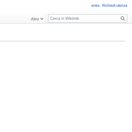
entra
Richiedi utenza
R
Altro
i
c
e
r
c
a