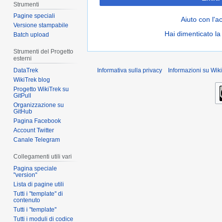
Strumenti
Pagine speciali
Aiuto con l'a
Versione stampabile
Hai dimenticato l
Batch upload
Strumenti del Progetto
esterni
DataTrek
Informativa sulla privacy
Informazioni su Wiki
WikiTrek blog
Progetto WikiTrek su
GitPull
Organizzazione su
GitHub
Pagina Facebook
Account Twitter
Canale Telegram
Collegamenti utili vari
Pagina speciale
''version''
Lista di pagine utili
Tutti i ''template'' di
contenuto
Tutti i ''template''
Tutti i moduli di codice