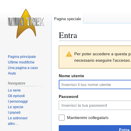
Pagina speciale
Entra
Vai
Vai
Per poter accedere a questa p
alla
alla
Pagina principale
necessario eseguire l'accesso.
navigazione
ricerca
Ultime modifiche
Una pagina a caso
Aiuto
Nome utente
Navigatore
Le serie
Gli episodi
Password
I personaggi
Le specie
I pianeti
Mantienimi collegata/o
Le astronavi
altro…
Entra