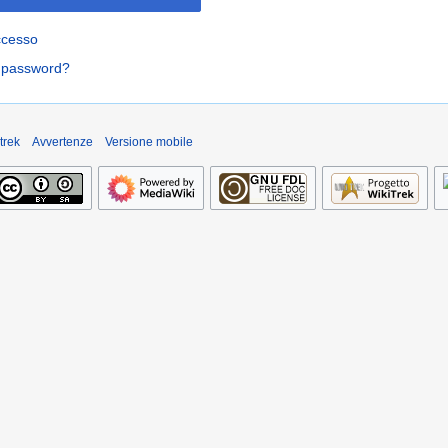
ccesso
a password?
trek
Avvertenze
Versione mobile