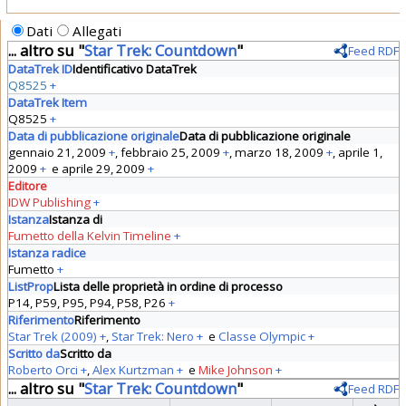
Dati
Allegati
... altro su "
Star Trek: Countdown
"
Feed RDF
DataTrek ID
Identificativo DataTrek
Q8525
+
DataTrek Item
Q8525
+
Data di pubblicazione originale
Data di pubblicazione originale
gennaio 21, 2009
+
,
febbraio 25, 2009
+
,
marzo 18, 2009
+
,
aprile 1,
2009
+
e
aprile 29, 2009
+
Editore
IDW Publishing
+
Istanza
Istanza di
Fumetto della Kelvin Timeline
+
Istanza radice
Fumetto
+
ListProp
Lista delle proprietà in ordine di processo
P14, P59, P95, P94, P58, P26
+
Riferimento
Riferimento
Star Trek (2009)
+
,
Star Trek: Nero
+
e
Classe Olympic
+
Scritto da
Scritto da
Roberto Orci
+
,
Alex Kurtzman
+
e
Mike Johnson
+
... altro su "
Star Trek: Countdown
"
Feed RDF