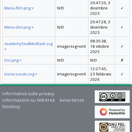
20:47:20, 3
Menu-film.png
+
N/D
dicembre
✓
2023
20:47:28, 3
Menu-dsn.png
+
N/D
dicembre
✓
2023
08:35:38,
AcademySealMiniBack.svg
image/svg+xml
18 ottobre
✓
+
2025
Dsc.png
+
N/D
N/D
✗
12:27:45,
Icona-scouts.svg
+
image/svg+xml
23 febbraio
✓
2026
Informativa sulla privacy
Informazioni su Wikitrek
Avvertenze
Desktop