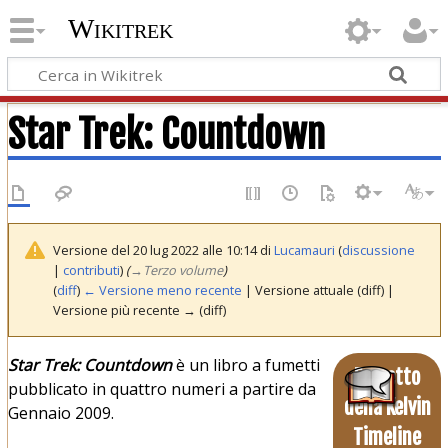
Wikitrek
Star Trek: Countdown
Versione del 20 lug 2022 alle 10:14 di
Lucamauri
(
discussione
|
contributi
)
(
→
Terzo volume
)
(
diff
)
← Versione meno recente
| Versione attuale (diff) |
Versione più recente → (diff)
Star Trek: Countdown
è un libro a fumetti
Fumetto
pubblicato in quattro numeri a partire da
della Kelvin
Gennaio 2009.
Timeline