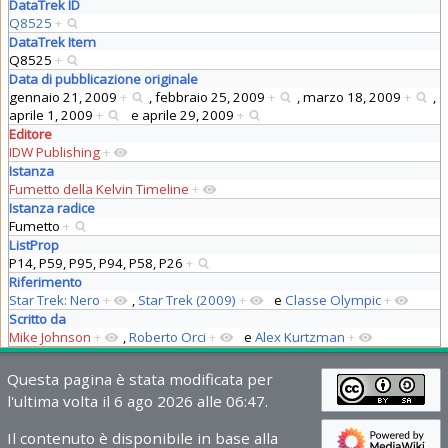
DataTrek ID
Q8525
+
DataTrek Item
Q8525
+
Data di pubblicazione originale
gennaio 21, 2009
+
,
febbraio 25, 2009
+
,
marzo 18, 2009
+
,
aprile 1, 2009
+
e
aprile 29, 2009
+
Editore
IDW Publishing
+
Istanza
Fumetto della Kelvin Timeline
+
Istanza radice
Fumetto
+
ListProp
P14, P59, P95, P94, P58, P26
+
Riferimento
Star Trek: Nero
+
,
Star Trek (2009)
+
e
Classe Olympic
+
Scritto da
Mike Johnson
+
,
Roberto Orci
+
e
Alex Kurtzman
+
Questa pagina è stata modificata per
l'ultima volta il 6 ago 2026 alle 06:47.
Il contenuto è disponibile in base alla