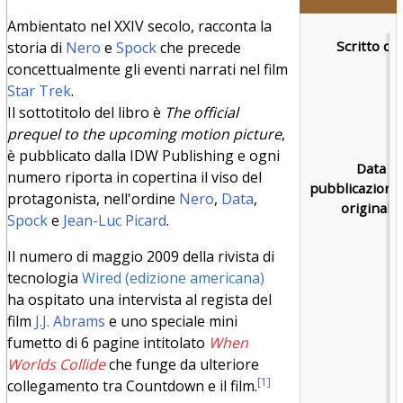
Ambientato nel XXIV secolo, racconta la
Scritto da:
storia di
Nero
e
Spock
che precede
concettualmente gli eventi narrati nel film
Star Trek
.
Il sottotitolo del libro è
The official
prequel to the upcoming motion picture
,
è pubblicato dalla IDW Publishing e ogni
Data di
numero riporta in copertina il viso del
pubblicazione
protagonista, nell'ordine
Nero
,
Data
,
originale:
Spock
e
Jean-Luc Picard
.
Il numero di maggio 2009 della rivista di
tecnologia
Wired (edizione americana)
ha ospitato una intervista al regista del
film
J.J. Abrams
e uno speciale mini
fumetto di 6 pagine intitolato
When
Worlds Collide
che funge da ulteriore
[
1
]
collegamento tra Countdown e il film.