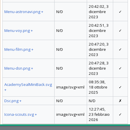
20:42:02, 3
Menu-astronavi.png
+
N/D
dicembre
✓
2023
20:42:51, 3
Menu-voy.png
+
N/D
dicembre
✓
2023
20:47:20, 3
Menu-film.png
+
N/D
dicembre
✓
2023
20:47:28, 3
Menu-dsn.png
+
N/D
dicembre
✓
2023
08:35:38,
AcademySealMiniBack.svg
image/svg+xml
18 ottobre
✓
+
2025
Dsc.png
+
N/D
N/D
✗
12:27:45,
Icona-scouts.svg
+
image/svg+xml
23 febbraio
✓
2026