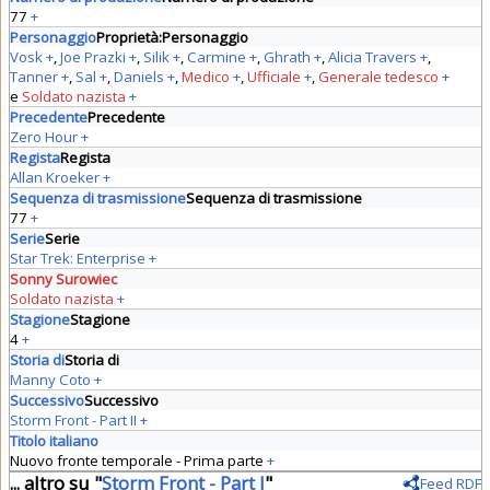
77
+
Personaggio
Proprietà:Personaggio
Vosk
+
,
Joe Prazki
+
,
Silik
+
,
Carmine
+
,
Ghrath
+
,
Alicia Travers
+
,
Tanner
+
,
Sal
+
,
Daniels
+
,
Medico
+
,
Ufficiale
+
,
Generale tedesco
+
e
Soldato nazista
+
Precedente
Precedente
Zero Hour
+
Regista
Regista
Allan Kroeker
+
Sequenza di trasmissione
Sequenza di trasmissione
77
+
Serie
Serie
Star Trek: Enterprise
+
Sonny Surowiec
Soldato nazista
+
Stagione
Stagione
4
+
Storia di
Storia di
Manny Coto
+
Successivo
Successivo
Storm Front - Part II
+
Titolo italiano
Nuovo fronte temporale - Prima parte
+
... altro su "
Storm Front - Part I
"
Feed RDF