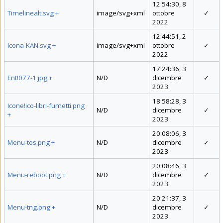
12:54:30, 8
Timelinealt.svg
+
image/svg+xml
ottobre
✓
2022
12:44:51, 2
Icona-KAN.svg
+
image/svg+xml
ottobre
✓
2022
17:24:36, 3
Ent!077-1.jpg
+
N/D
dicembre
✓
2023
18:58:28, 3
Icone!ico-libri-fumetti.png
N/D
dicembre
✓
+
2023
20:08:06, 3
Menu-tos.png
+
N/D
dicembre
✓
2023
20:08:46, 3
Menu-reboot.png
+
N/D
dicembre
✓
2023
20:21:37, 3
Menu-tng.png
+
N/D
dicembre
✓
2023