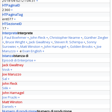
2018-04-02T21:04:31
+
HTPaginaID
2360
+
HTPaginaTag
ent077
+
HTSezioneID
17
+
Interprete
Interprete
J. Paul Boehmer
+
,
John Fleck
+
,
Christopher Neame
+
,
Günther Ziegler
+
,
Bruce Wright
+
,
Jack Gwaltney
+
,
Steven R. Schirripa
+
,
Sonny
Surowiec
+
,
Matt Winston
+
,
John Harnagel
+
,
Golden Brooks
+
,
Joe
Maruzzo
+
e
Evan English
+
Istanza
Istanza di
Episodi di Enterprise
+
Jack Gwaltney
Vosk
+
Joe Maruzzo
Sal
+
John Fleck
Silik
+
John Harnagel
Joe Prazki
+
Matt Winston
Daniels
+
Numero di produzione
Numero di produzione