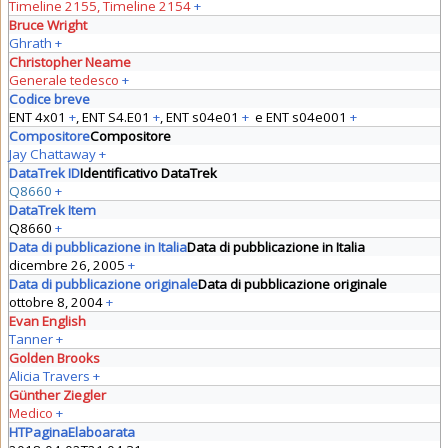
Timeline 2155, Timeline 2154
+
Bruce Wright
Ghrath
+
Christopher Neame
Generale tedesco
+
Codice breve
ENT 4x01
+
,
ENT S4.E01
+
,
ENT s04e01
+
e
ENT s04e001
+
Compositore
Compositore
Jay Chattaway
+
DataTrek ID
Identificativo DataTrek
Q8660
+
DataTrek Item
Q8660
+
Data di pubblicazione in Italia
Data di pubblicazione in Italia
dicembre 26, 2005
+
Data di pubblicazione originale
Data di pubblicazione originale
ottobre 8, 2004
+
Evan English
Tanner
+
Golden Brooks
Alicia Travers
+
Günther Ziegler
Medico
+
HTPaginaElaboarata