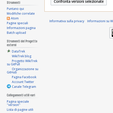
s
s
Strumenti
a
u
s
Puntano qui
n
u
r
Modifiche correlate
o
n
Atom
Informativa sulla privacy
Informazioni su Wi
2
g
Pagine speciali
o
Informazioni pagina
g
g
0
Batch upload
e
g
2
t
e
Strumenti del Progetto
t
esterni
t
3
o
DataTrek
t
d
WikiTrek blog
o
Progetto WikiTrek
e
d
su GitPull
l
e
Organizzazione su
GitHub
l
l
Pagina Facebook
a
l
Account Twitter
m
a
Canale Telegram
o
m
d
Collegamenti utili vari
o
i
Pagina speciale
d
''version''
f
i
Lista di pagine utili
i
f