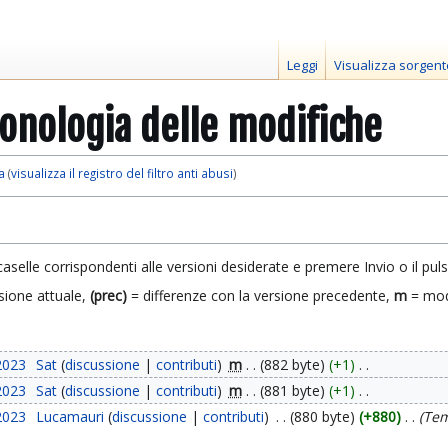
Leggi
Visualizza sorgent
ronologia delle modifiche
a
(
visualizza il registro del filtro anti abusi
)
caselle corrispondenti alle versioni desiderate e premere Invio o il pul
sione attuale,
(prec)
= differenze con la versione precedente,
m
= mod
2023
Sat
discussione
contributi
m
882 byte
+1
2023
Sat
discussione
contributi
m
881 byte
+1
2023
Lucamauri
discussione
contributi
880 byte
+880
Tem