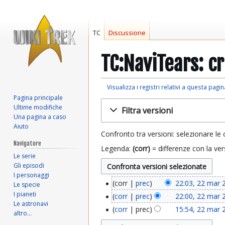
TC
Discussione
TC:NaviTears: c
Visualizza i registri relativi a questa pagin
Pagina principale
Vai
Vai
Ultime modifiche
Filtra versioni
alla
alla
Una pagina a caso
navigazione
ricerca
Aiuto
Confronto tra versioni: selezionare le 
Navigatore
Legenda:
(corr)
= differenze con la ver
Le serie
Gli episodi
I personaggi
corr
prec
22:03, 22 mar 
Le specie
2
N
I pianeti
corr
prec
22:00, 22 mar 
2
Le astronavi
e
N
corr
prec
15:54, 22 mar 
altro…
s
e
m