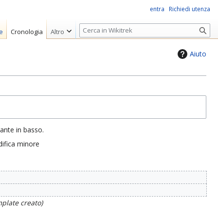
entra
Richiedi utenza
R
e
Cronologia
Altro
i
c
Aiuto
e
r
c
a
sante in basso.
ifica minore
plate creato