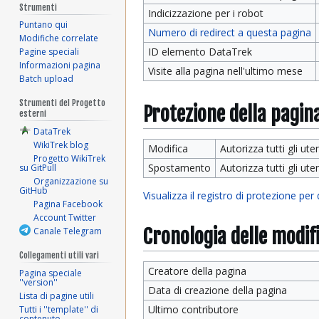
Strumenti
Indicizzazione per i robot
Puntano qui
Numero di redirect a questa pagina
Modifiche correlate
ID elemento DataTrek
Pagine speciali
Informazioni pagina
Visite alla pagina nell'ultimo mese
Batch upload
Strumenti del Progetto
Protezione della pagin
esterni
DataTrek
WikiTrek blog
Modifica
Autorizza tutti gli uten
Progetto WikiTrek
Spostamento
Autorizza tutti gli uten
su GitPull
Organizzazione su
GitHub
Visualizza il registro di protezione per
Pagina Facebook
Account Twitter
Cronologia delle modif
Canale Telegram
Collegamenti utili vari
Creatore della pagina
Pagina speciale
''version''
Data di creazione della pagina
Lista di pagine utili
Ultimo contributore
Tutti i ''template'' di
contenuto