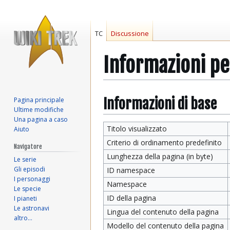
TC
Discussione
Informazioni pe
Vai
Vai
Informazioni di base
Pagina principale
Ultime modifiche
alla
alla
Una pagina a caso
navigazione
ricerca
Titolo visualizzato
Aiuto
Criterio di ordinamento predefinito
Navigatore
Lunghezza della pagina (in byte)
Le serie
Gli episodi
ID namespace
I personaggi
Namespace
Le specie
ID della pagina
I pianeti
Le astronavi
Lingua del contenuto della pagina
altro…
Modello del contenuto della pagina