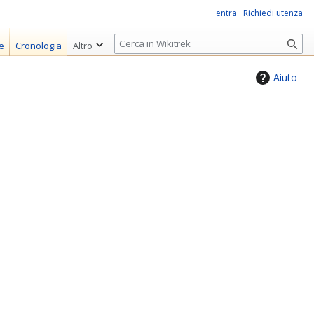
entra
Richiedi utenza
R
e
Cronologia
Altro
i
c
Aiuto
e
r
c
a