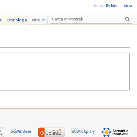
entra
Richiedi utenza
R
e
Cronologia
Altro
i
c
e
r
c
a