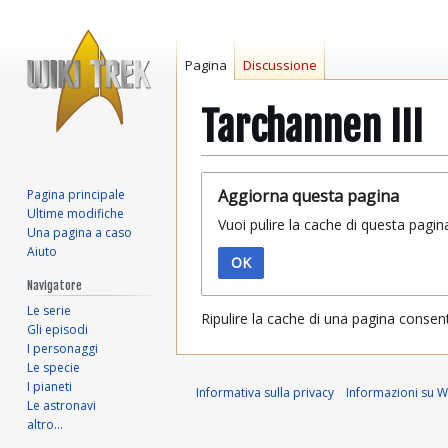
Pagina
Discussione
Tarchannen III
Vai
Vai
Aggiorna questa pagina
Pagina principale
alla
alla
Ultime modifiche
Vuoi pulire la cache di questa pagin
navigazione
ricerca
Una pagina a caso
Aiuto
OK
Navigatore
Le serie
Ripulire la cache di una pagina consen
Gli episodi
I personaggi
Le specie
I pianeti
Informativa sulla privacy
Informazioni su Wi
Le astronavi
altro…