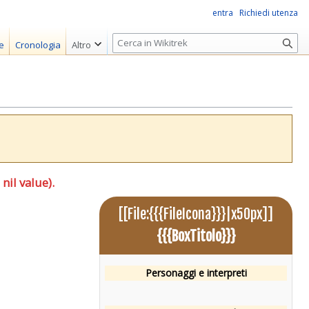
entra
Richiedi utenza
R
e
Cronologia
Altro
i
c
e
r
c
a
nil value).
[[File:{{{FileIcona}}}|x50px]]
{{{BoxTitolo}}}
Personaggi e interpreti