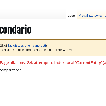
Leggi
Visualizza sorgent
condario
:28 di
Sat
(
discussione
|
contributi
)
| Versione attuale (diff) | Versione più recente → (diff)
e alla linea 84: attempt to index local 'CurrentEntity' (a 
 comparazione.