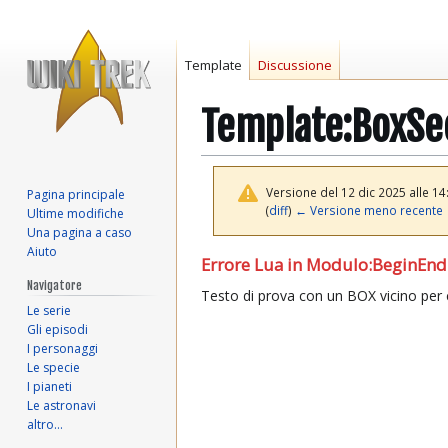
Template
Discussione
Template
:
BoxSe
Versione del 12 dic 2025 alle 14
Pagina principale
(
diff
)
← Versione meno recente
Ultime modifiche
Una pagina a caso
Aiuto
Vai
Vai
Errore Lua in Modulo:BeginEndPag
alla
alla
Navigatore
Testo di prova con un BOX vicino per
navigazione
ricerca
Le serie
Gli episodi
I personaggi
Le specie
I pianeti
Le astronavi
altro…