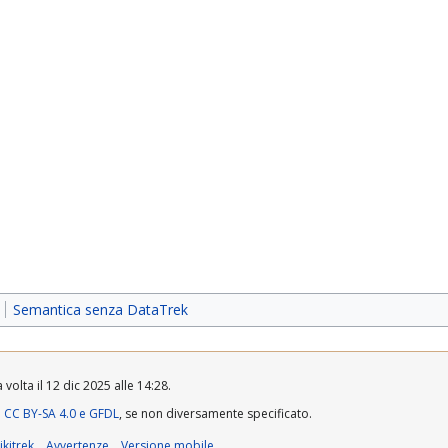
Semantica senza DataTrek
volta il 12 dic 2025 alle 14:28.
a
CC BY-SA 4.0 e GFDL
, se non diversamente specificato.
kitrek
Avvertenze
Versione mobile