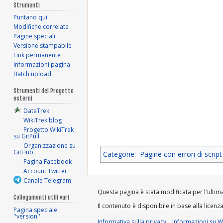
Strumenti
Puntano qui
Modifiche correlate
Pagine speciali
Versione stampabile
Link permanente
Informazioni pagina
Batch upload
Strumenti del Progetto
esterni
DataTrek
WikiTrek blog
Progetto WikiTrek
su GitPull
Organizzazione su
GitHub
Categorie
:
Pagine con errori di script
Pagina Facebook
Account Twitter
Canale Telegram
Questa pagina è stata modificata per l'ultima 
Collegamenti utili vari
Il contenuto è disponibile in base alla licenz
Pagina speciale
''version''
Informativa sulla privacy
Informazioni su Wi