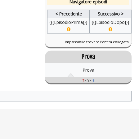
Navigatore episodi
< Precedente
Successivo >
{{{EpisodioPrima}}}
{{{EpisodioDopo}}}
Impossibile trovare l'entità collegata
Prova
Prova
t
v
e