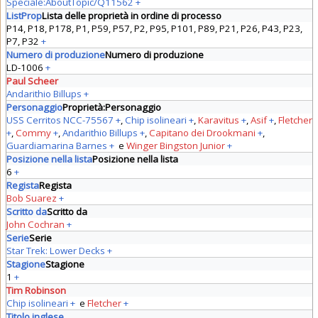
Speciale:AboutTopic/Q11562
+
ListProp
Lista delle proprietà in ordine di processo
P14, P18, P178, P1, P59, P57, P2, P95, P101, P89, P21, P26, P43, P23,
P7, P32
+
Numero di produzione
Numero di produzione
LD-1006
+
Paul Scheer
Andarithio Billups
+
Personaggio
Proprietà:Personaggio
USS Cerritos NCC-75567
+
,
Chip isolineari
+
,
Karavitus
+
,
Asif
+
,
Fletcher
+
,
Commy
+
,
Andarithio Billups
+
,
Capitano dei Drookmani
+
,
Guardiamarina Barnes
+
e
Winger Bingston Junior
+
Posizione nella lista
Posizione nella lista
6
+
Regista
Regista
Bob Suarez
+
Scritto da
Scritto da
John Cochran
+
Serie
Serie
Star Trek: Lower Decks
+
Stagione
Stagione
1
+
Tim Robinson
Chip isolineari
+
e
Fletcher
+
Titolo inglese