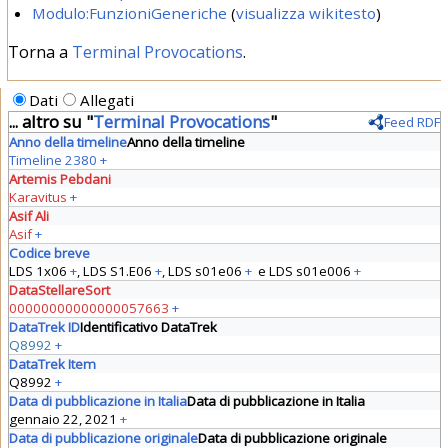
Modulo:FunzioniGeneriche
(
visualizza wikitesto
)
Torna a
Terminal Provocations
.
Dati
Allegati
... altro su "
Terminal Provocations
"
Feed RDF
Anno della timeline
Anno della timeline
Timeline 2380
+
Artemis Pebdani
Karavitus
+
Asif Ali
Asif
+
Codice breve
LDS 1x06
+
,
LDS S1.E06
+
,
LDS s01e06
+
e
LDS s01e006
+
DataStellareSort
00000000000000057663
+
DataTrek ID
Identificativo DataTrek
Q8992
+
DataTrek Item
Q8992
+
Data di pubblicazione in Italia
Data di pubblicazione in Italia
gennaio 22, 2021
+
Data di pubblicazione originale
Data di pubblicazione originale