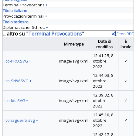
Terminal Provocations
+
Titolo italiano
Provocazioni terminali
+
Titolo tedesco
Diplomatischer Schrott
+
... altro su "
Terminal Provocations
"
Feed RDF
Data di
È
Mime type
modifica
locale
12:41:25, 8
Ico-PRO.SVG
+
image/svg+xml
ottobre
✓
2022
12:44:03, 8
Ico-SNW.SVG
+
image/svg+xml
ottobre
✓
2022
12:39:32, 8
Ico-lds.SVG
+
image/svg+xml
ottobre
✓
2022
12:45:10, 8
Iconaguerra.svg
+
image/svg+xml
ottobre
✓
2022
12:42:17, 8