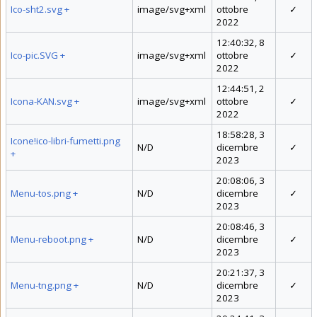
Ico-sht2.svg
+
image/svg+xml
ottobre
✓
2022
12:40:32, 8
Ico-pic.SVG
+
image/svg+xml
ottobre
✓
2022
12:44:51, 2
Icona-KAN.svg
+
image/svg+xml
ottobre
✓
2022
18:58:28, 3
Icone!ico-libri-fumetti.png
N/D
dicembre
✓
+
2023
20:08:06, 3
Menu-tos.png
+
N/D
dicembre
✓
2023
20:08:46, 3
Menu-reboot.png
+
N/D
dicembre
✓
2023
20:21:37, 3
Menu-tng.png
+
N/D
dicembre
✓
2023