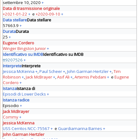
settembre 10, 2020
+
Data di trasmissione originale
+2021-01-22
+
e
+2020-09-10
+
Data stellare
Data stellare
57663.9
+
Durata
Durata
25
+
Eugene Cordero
Winger Bingston Junior
+
Identificativo su IMDB
Identificativo su IMDB
tt9207526
+
Interprete
Interprete
Jessica McKenna
+
,
Paul Scheer
+
,
John Garman Hertzler
+
,
Tim
Robinson
+
,
Jack McBrayer
+
,
Asif Ali
+
,
Artemis Pebdani
+
e
Eugene
Cordero
+
Istanza
Istanza di
Episodi di Lower Decks
+
Istanza radice
Episodio
+
Jack McBrayer
Commy
+
Jessica McKenna
USS Cerritos NCC-75567
+
e
Guardiamarina Barnes
+
John Garman Hertzler