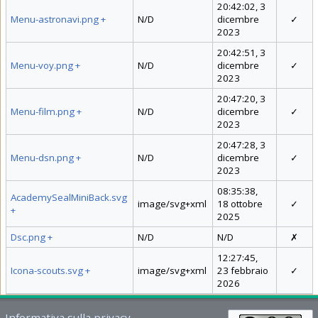
20:42:02, 3
Menu-astronavi.png
+
N/D
dicembre
✓
2023
20:42:51, 3
Menu-voy.png
+
N/D
dicembre
✓
2023
20:47:20, 3
Menu-film.png
+
N/D
dicembre
✓
2023
20:47:28, 3
Menu-dsn.png
+
N/D
dicembre
✓
2023
08:35:38,
AcademySealMiniBack.svg
image/svg+xml
18 ottobre
✓
+
2025
Dsc.png
+
N/D
N/D
✗
12:27:45,
Icona-scouts.svg
+
image/svg+xml
23 febbraio
✓
2026
Informativa sulla privacy