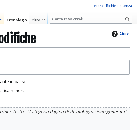
entra
Richiedi utenza
R
e
Cronologia
Altro
i
c
Aiuto
odifiche
e
r
c
a
sante in basso.
ifica minore
uzione testo - "Categoria:Pagina di disambiguazione generata"