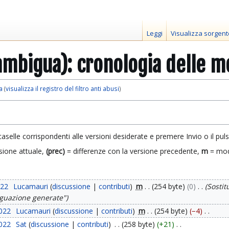
Leggi
Visualizza sorgent
ambigua): cronologia delle m
a
(
visualizza il registro del filtro anti abusi
)
caselle corrispondenti alle versioni desiderate e premere Invio o il pul
sione attuale,
(prec)
= differenze con la versione precedente,
m
= mod
022
Lucamauri
discussione
contributi
m
254 byte
0
Sostit
iguazione generate"
2022
Lucamauri
discussione
contributi
m
254 byte
−4
2022
Sat
discussione
contributi
258 byte
+21