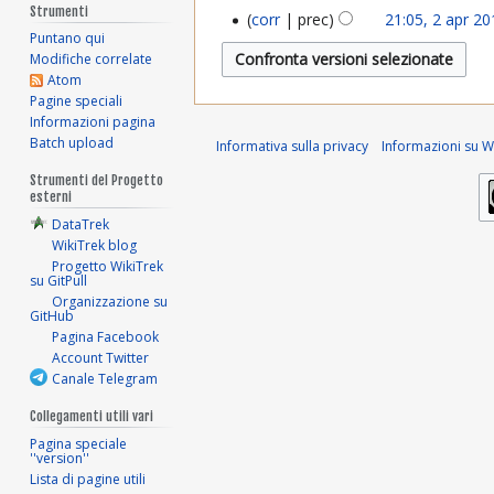
7
e
N
Strumenti
corr
prec
21:05, 2 apr 2
v
2
s
e
Puntano qui
a
s
2
Modifiche correlate
s
a
p
u
Atom
s
0
p
Pagine speciali
n
u
r
Informazioni pagina
o
2
n
r
Batch upload
Informativa sulla privacy
Informazioni su Wi
2
g
o
2
2
g
Strumenti del Progetto
g
0
esterni
e
g
0
2
DataTrek
t
e
1
WikiTrek blog
t
t
2
Progetto WikiTrek
o
t
8
su GitPull
d
Organizzazione su
o
GitHub
e
d
Pagina Facebook
l
e
Account Twitter
l
l
Canale Telegram
a
l
Collegamenti utili vari
m
a
Pagina speciale
o
m
''version''
d
o
Lista di pagine utili
i