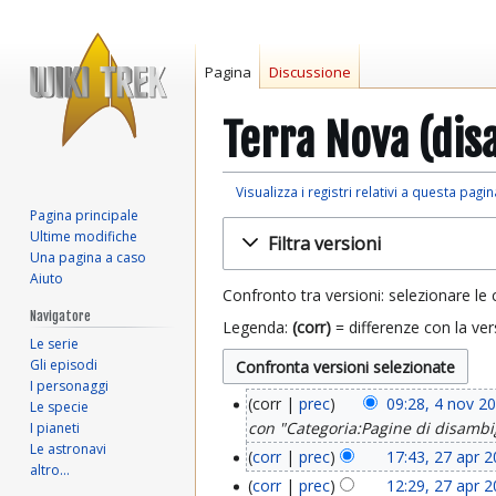
Pagina
Discussione
Terra Nova (dis
Visualizza i registri relativi a questa pagin
Pagina principale
Vai
Vai
Ultime modifiche
Filtra versioni
alla
alla
Una pagina a caso
navigazione
ricerca
Aiuto
Confronto tra versioni: selezionare le 
Navigatore
Legenda:
(corr)
= differenze con la ver
Le serie
Gli episodi
I personaggi
corr
prec
09:28, 4 nov 2
Le specie
4
con "Categoria:Pagine di disamb
I pianeti
n
Le astronavi
corr
prec
17:43, 27 apr 
2
altro…
N
o
corr
prec
12:29, 27 apr 