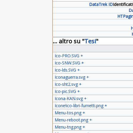
DataTrek ID
Identifica
Da
HTPagin
H
... altro su "
Tesi
"
Ico-PRO.SVG
+
Ico-SNW.SVG
+
Ico-lds.SVG
+
Iconaguerra.svg
+
Ico-sht2.svg
+
Ico-pic.SVG
+
Icona-KAN.svg
+
Icone!ico-libri-fumetti.png
+
Menu-tos.png
+
Menu-reboot.png
+
Menu-tng.png
+