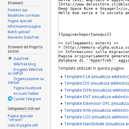
Strumenti
Puntano qui
Modifiche correlate
Pagine speciali
Informazioni pagina
Batch upload
Elemento DataTrek
Strumenti del Progetto
esterni
DataTrek
WikiTrek blog
Template utilizzati in questa pagina:
Progetto WikiTrek
su GitPull
Template:CLA
(
visualizza wikitesto
Organizzazione su
GitHub
Template:DIS
(
visualizza wikitesto
)
Pagina Facebook
Template:DSN
(
visualizza wikitest
Account Twitter
Template:ENT
(
visualizza wikitesto
Canale Telegram
Template:Extension DPL
(
visualizz
Collegamenti utili vari
Template:KHA
(
visualizza wikitesto
Pagina speciale
Template:LDS
(
visualizza wikitesto
''version''
Template:NavGlobale
(
visualizza w
Lista di pagine utili