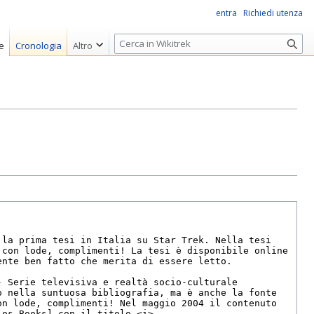
entra
Richiedi utenza
R
e
Cronologia
Altro
i
c
e
r
c
a