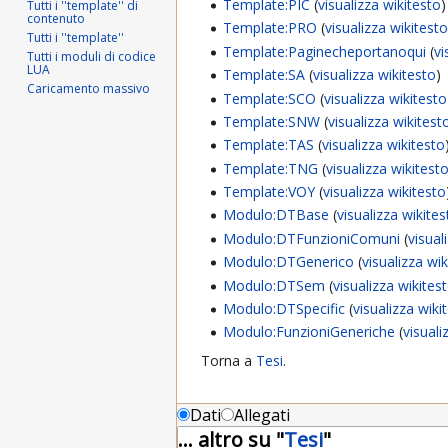
Template:PIC
(
visualizza wikitesto
)
Tutti i ''template'' di
contenuto
Template:PRO
(
visualizza wikitest
Tutti i ''template''
Template:Paginecheportanoqui
(
vi
Tutti i moduli di codice
LUA
Template:SA
(
visualizza wikitesto
)
Caricamento massivo
Template:SCO
(
visualizza wikitesto
Template:SNW
(
visualizza wikitest
Template:TAS
(
visualizza wikitesto
Template:TNG
(
visualizza wikitest
Template:VOY
(
visualizza wikitesto
Modulo:DTBase
(
visualizza wikite
Modulo:DTFunzioniComuni
(
visual
Modulo:DTGenerico
(
visualizza wi
Modulo:DTSem
(
visualizza wikites
Modulo:DTSpecific
(
visualizza wiki
Modulo:FunzioniGeneriche
(
visuali
Torna a
Tesi
.
Dati
Allegati
... altro su "
Tesi
"