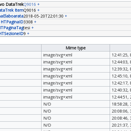
tivo DataTrek
Q9016
+
taTrek Item
Q9016
+
aElaboarata
2018-05-20T22:01:30
+
HTPaginaID
3308
+
TPaginaTag
tesi
+
HTSezioneID
9
+
Mime type
image/svg+xml
12:41:25, 
image/svg+xml
12:44:03, 
image/svg+xml
12:39:32, 
image/svg+xml
12:45:10, 
image/svg+xml
12:42:17, 
image/svg+xml
12:40:32, 
image/svg+xml
12:44:51, 
N/D
18:58:28,
N/D
20:08:06,
N/D
20:08:46,
N/D
20:21:37,