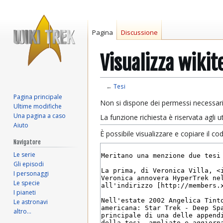
Pagina
Discussione
Visualizza wikit
←
Tesi
Pagina principale
Vai
Vai
Non si dispone dei permessi necessari
Ultime modifiche
alla
alla
Una pagina a caso
La funzione richiesta è riservata agli
navigazione
ricerca
Aiuto
È possibile visualizzare e copiare il c
Navigatore
Le serie
Gli episodi
I personaggi
Le specie
I pianeti
Le astronavi
altro…