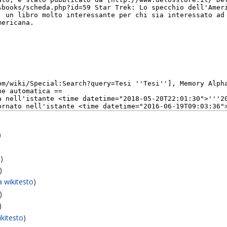
)
o
)
)
a wikitesto
)
)
)
ikitesto
)