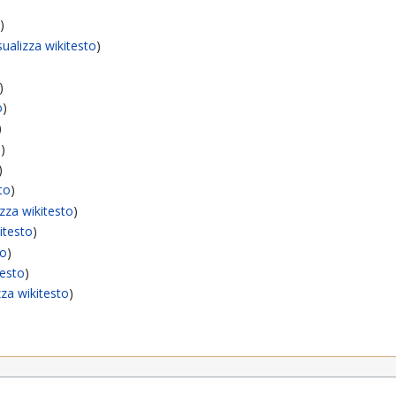
o
)
sualizza wikitesto
)
)
o
)
)
o
)
)
sto
)
izza wikitesto
)
kitesto
)
to
)
testo
)
zza wikitesto
)