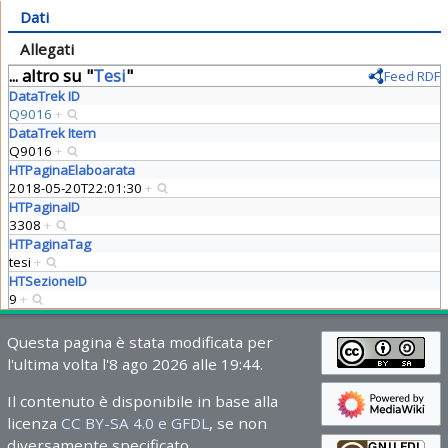
Dati
Allegati
... altro su "
Tesi
"
Feed RDF
DataTrek ID
Q9016
+
DataTrek Item
Q9016
+
HTPaginaElaboarata
2018-05-20T22:01:30
+
HTPaginaID
3308
+
HTPaginaTag
tesi
+
HTSezioneID
9
+
Questa pagina è stata modificata per
l'ultima volta l'8 ago 2026 alle 19:44.
Il contenuto è disponibile in base alla
licenza
CC BY-SA 4.0 e GFDL
, se non
diversamente specificato.