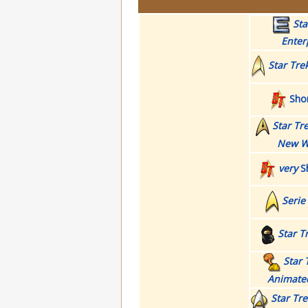
Sta
Enter
Star Tre
Shor
Star Tr
New W
very
Sh
Serie
Star T
Star 
Animated
Star Tre