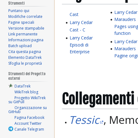
Strumenti
Puntano qui
Larry Cedar
Cast
Modifiche correlate
Marauders
Larry Cedar
Pagine speciali
Pages usin
Versione stampabile
Cast - C
function
Link permanente
Larry Cedar
Informazioni pagina
Larry Cedar
Episodi di
Batch upload
Marauders
Enterprise
Cita questa pagina
Pagine orig
Elemento DataTrek
Sfoglia le proprietà
Strumenti del Progetto
esterni
DataTrek
WikiTrek blog
Collegamenti 
Progetto WikiTrek
su GitPull
Organizzazione su
GitHub
Tessic
, Memo
Pagina Facebook
Account Twitter
Canale Telegram