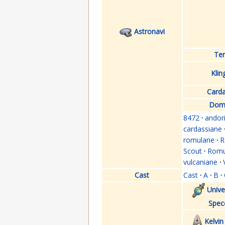
Astronavi
Ter
Klin
Carda
Domi
8472
·
andor
cardassiane
romulane
·
R
Scout
·
Romul
vulcaniane
·
Cast
Cast
·
A
·
B
·
Unive
Spec
Kelvin