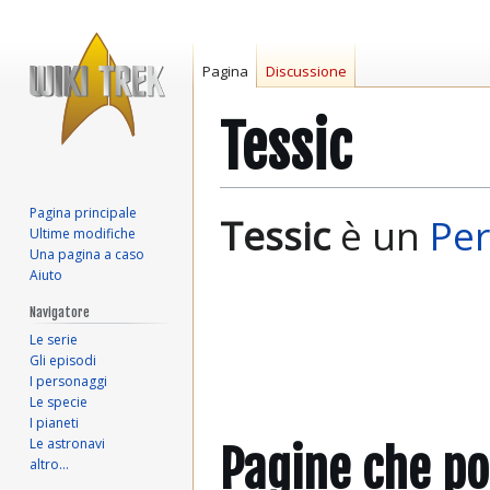
Pagina
Discussione
Tessic
Pagina principale
Vai
Vai
Tessic
è un
Per
Ultime modifiche
alla
alla
Una pagina a caso
navigazione
ricerca
Aiuto
Navigatore
Le serie
Gli episodi
I personaggi
Le specie
I pianeti
Le astronavi
Pagine che po
altro…