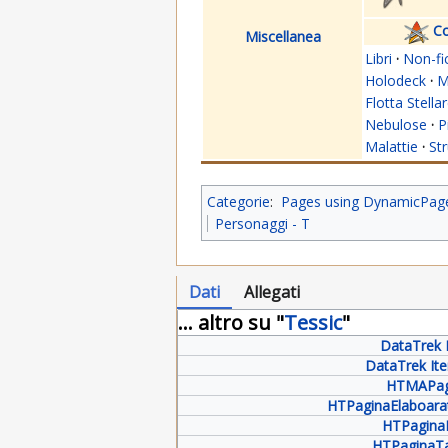
Co
Miscellanea
Libri
·
Non-fi
Holodeck
·
M
Flotta Stella
Nebulose
·
P
Malattie
·
St
Categorie
:
Pages using DynamicPageL
Personaggi - T
Dati
Allegati
... altro su "
Tessic
"
DataTrek 
DataTrek It
HTMAPa
HTPaginaElaboara
HTPagina
HTPaginaT