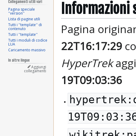
Collegamenti utili vari
Informazioni 
Pagina speciale
''version''
Lista di pagine utili
Pagina origina
Tutti i ''template'' di
contenuto
Tutti i ''template''
Tutti i moduli di codice
22T16:17:29
co
LUA
Caricamento massivo
HyperTrek
aggi
In altre lingue
Aggiungi
collegamenti
19T09:03:36
hypertrek:
19T09:03:3
wikitrek:p