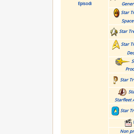
Episodi
Gener
Star T
Space
Star Tr
Star T
Dec
S
Prod
Star Tr
Sta
Starfleet
Star T
Non pr