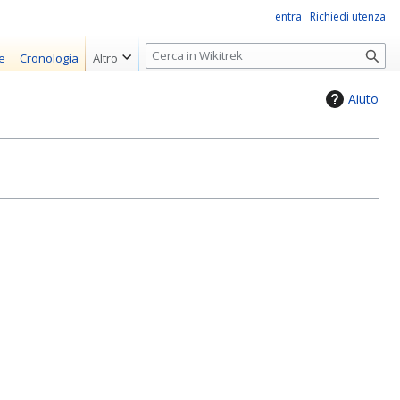
entra
Richiedi utenza
R
e
Cronologia
Altro
i
c
Aiuto
e
r
c
a