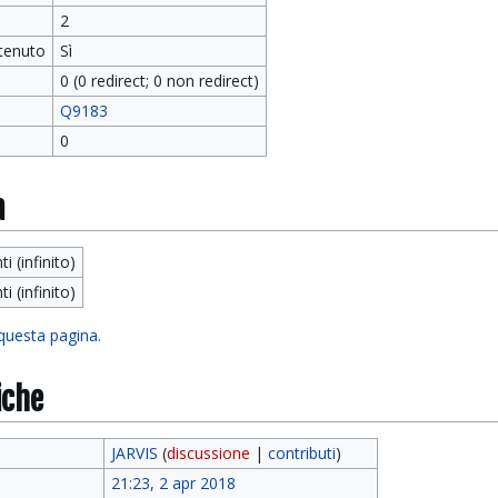
2
tenuto
Sì
0 (0 redirect; 0 non redirect)
Q9183
0
a
ti (infinito)
ti (infinito)
 questa pagina.
iche
JARVIS
(
discussione
|
contributi
)
21:23, 2 apr 2018