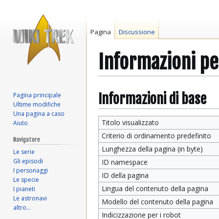
Pagina
Discussione
Informazioni p
Vai
Vai
Informazioni di base
Pagina principale
Ultime modifiche
alla
alla
Una pagina a caso
navigazione
ricerca
Titolo visualizzato
Aiuto
Criterio di ordinamento predefinito
Navigatore
Lunghezza della pagina (in byte)
Le serie
Gli episodi
ID namespace
I personaggi
ID della pagina
Le specie
Lingua del contenuto della pagina
I pianeti
Le astronavi
Modello del contenuto della pagina
altro…
Indicizzazione per i robot