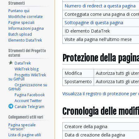
Strumenti
Numero di redirect a questa pagina
Puntano qui
Conteggiata come una pagina di con
Modifiche correlate
Sottopagine di questa pagina
Pagine speciali
Informazioni pagina
ID elemento DataTrek
Batch upload
Visite alla pagina nell'ultimo mese
Elemento DataTrek
Strumenti del Progetto
Protezione della pagin
esterni
DataTrek
WikiTrek blog
Modifica
Autorizza tutti gli uten
Progetto WikiTrek
su GitPull
Spostamento
Autorizza tutti gli uten
Organizzazione su
GitHub
Visualizza il registro di protezione per
Pagina Facebook
Account Twitter
Canale Telegram
Cronologia delle modif
Collegamenti utili vari
Pagina speciale
Creatore della pagina
''version''
Data di creazione della pagina
Lista di pagine utili