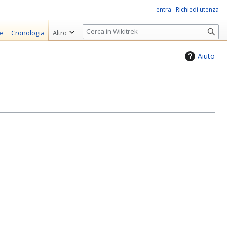
entra
Richiedi utenza
R
e
Cronologia
Altro
i
c
Aiuto
e
r
c
a