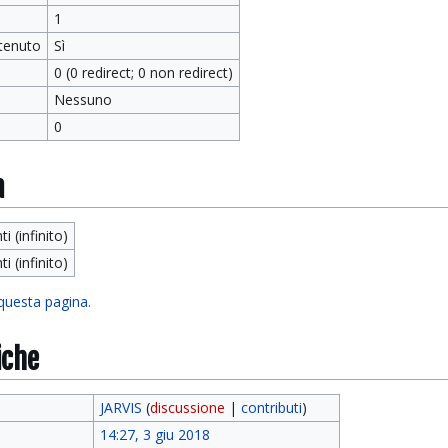
1
tenuto
Sì
0 (0 redirect; 0 non redirect)
Nessuno
0
a
ti (infinito)
ti (infinito)
 questa pagina.
iche
JARVIS
(
discussione
|
contributi
)
14:27, 3 giu 2018