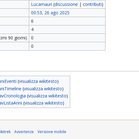
Lucamauri
(
discussione
|
contributi
)
00:53, 26 ago 2025
6
4
imi 90 giorni)
0
0
niEventi
(
visualizza wikitesto
)
niTimeline
(
visualizza wikitesto
)
avCronologia
(
visualizza wikitesto
)
vListaAnni
(
visualizza wikitesto
)
kitrek
Avvertenze
Versione mobile