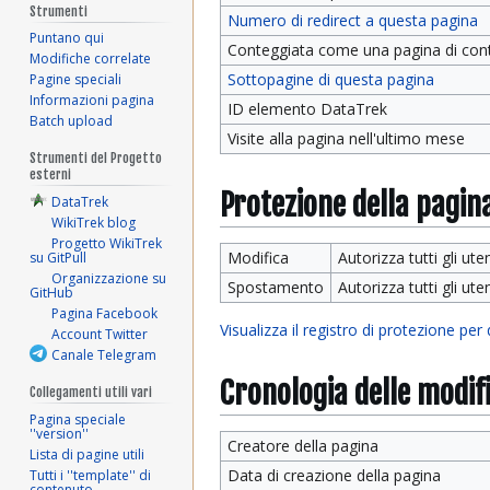
Strumenti
Numero di redirect a questa pagina
Puntano qui
Conteggiata come una pagina di con
Modifiche correlate
Sottopagine di questa pagina
Pagine speciali
Informazioni pagina
ID elemento DataTrek
Batch upload
Visite alla pagina nell'ultimo mese
Strumenti del Progetto
esterni
Protezione della pagin
DataTrek
WikiTrek blog
Progetto WikiTrek
Modifica
Autorizza tutti gli uten
su GitPull
Organizzazione su
Spostamento
Autorizza tutti gli uten
GitHub
Pagina Facebook
Visualizza il registro di protezione per
Account Twitter
Canale Telegram
Cronologia delle modif
Collegamenti utili vari
Pagina speciale
''version''
Creatore della pagina
Lista di pagine utili
Data di creazione della pagina
Tutti i ''template'' di
contenuto