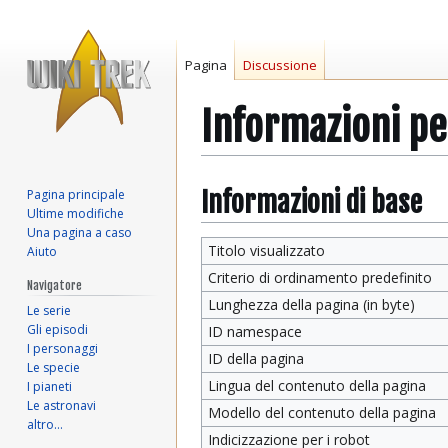
Pagina
Discussione
Informazioni p
Vai
Vai
Informazioni di base
Pagina principale
Ultime modifiche
alla
alla
Una pagina a caso
navigazione
ricerca
Titolo visualizzato
Aiuto
Criterio di ordinamento predefinito
Navigatore
Lunghezza della pagina (in byte)
Le serie
Gli episodi
ID namespace
I personaggi
ID della pagina
Le specie
Lingua del contenuto della pagina
I pianeti
Le astronavi
Modello del contenuto della pagina
altro…
Indicizzazione per i robot