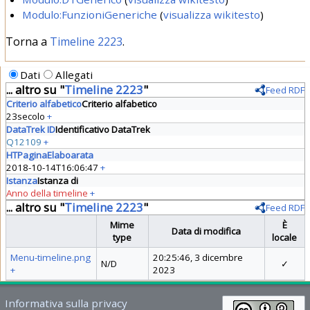
Modulo:FunzioniGeneriche
(
visualizza wikitesto
)
Torna a
Timeline 2223
.
Dati
Allegati
... altro su "
Timeline 2223
"
Feed RDF
Criterio alfabetico
Criterio alfabetico
23secolo
+
DataTrek ID
Identificativo DataTrek
Q12109
+
HTPaginaElaboarata
2018-10-14T16:06:47
+
Istanza
Istanza di
Anno della timeline
+
... altro su "
Timeline 2223
"
Feed RDF
Mime
È
Data di modifica
type
locale
Menu-timeline.png
20:25:46, 3 dicembre
N/D
✓
+
2023
Informativa sulla privacy