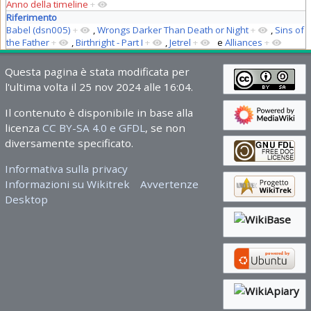
Anno della timeline
+
Riferimento
Babel (dsn005)
+
,
Wrongs Darker Than Death or Night
+
,
Sins of
the Father
+
,
Birthright - Part I
+
,
Jetrel
+
e
Alliances
+
Questa pagina è stata modificata per
l'ultima volta il 25 nov 2024 alle 16:04.
Il contenuto è disponibile in base alla
licenza
CC BY-SA 4.0 e GFDL
, se non
diversamente specificato.
Informativa sulla privacy
Informazioni su Wikitrek
Avvertenze
Desktop