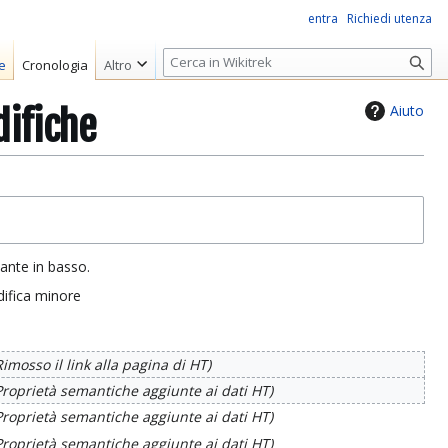
entra
Richiedi utenza
R
e
Cronologia
Altro
i
c
Aiuto
difiche
e
r
c
a
sante in basso.
ifica minore
Rimosso il link alla pagina di HT
Proprietà semantiche aggiunte ai dati HT
Proprietà semantiche aggiunte ai dati HT
Proprietà semantiche aggiunte ai dati HT