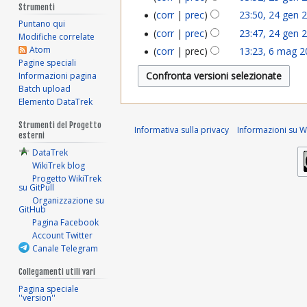
2
7
Strumenti
g
g
corr
prec
23:50, 24 gen 
2
5
Puntano qui
g
e
corr
prec
23:47, 24 gen 
o
Modifiche correlate
4
g
Atom
e
corr
prec
13:23, 6 mag 
6
n
2
Pagine speciali
g
e
n
Informazioni pagina
m
2
0
e
Batch upload
n
2
a
0
Elemento DataTrek
2
n
2
0
g
2
Strumenti del Progetto
5
Informativa sulla privacy
Informazioni su Wi
2
0
esterni
2
2
4
DataTrek
0
2
4
WikiTrek blog
0
2
Progetto WikiTrek
4
su GitPull
1
4
Organizzazione su
GitHub
8
Pagina Facebook
Account Twitter
Canale Telegram
Collegamenti utili vari
Pagina speciale
''version''