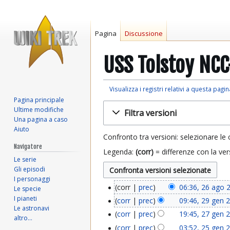
Pagina
Discussione
USS Tolstoy NCC
Visualizza i registri relativi a questa pagin
Pagina principale
Vai
Vai
Ultime modifiche
Filtra versioni
alla
alla
Una pagina a caso
navigazione
ricerca
Aiuto
Confronto tra versioni: selezionare le 
Navigatore
Legenda:
(corr)
= differenze con la ver
Le serie
Gli episodi
I personaggi
corr
prec
06:36, 26 ago 
Le specie
2
I pianeti
corr
prec
09:46, 29 gen 
2
6
Le astronavi
corr
prec
19:45, 27 gen 
2
altro…
9
a
corr
prec
03:52, 25 gen 