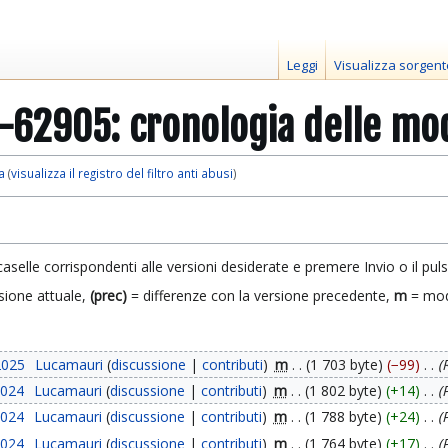
Leggi
Visualizza sorgent
-62905: cronologia delle mo
a
(
visualizza il registro del filtro anti abusi
)
caselle corrispondenti alle versioni desiderate e premere Invio o il pul
sione attuale,
(prec)
= differenze con la versione precedente,
m
= mod
2025
Lucamauri
discussione
contributi
m
1 703 byte
−99
2024
Lucamauri
discussione
contributi
m
1 802 byte
+14
2024
Lucamauri
discussione
contributi
m
1 788 byte
+24
2024
Lucamauri
discussione
contributi
m
1 764 byte
+17