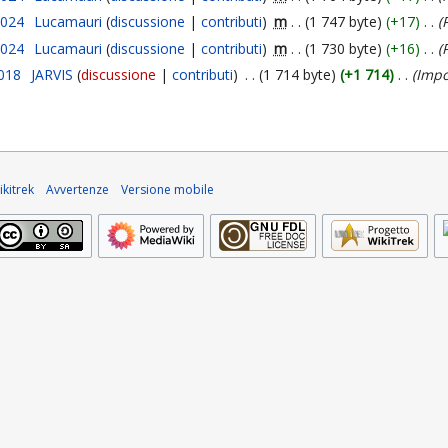
2024
Lucamauri
discussione
contributi
m
1 747 byte
+17
2024
Lucamauri
discussione
contributi
m
1 730 byte
+16
2018
JARVIS
discussione
contributi
1 714 byte
+1 714
Impo
kitrek
Avvertenze
Versione mobile