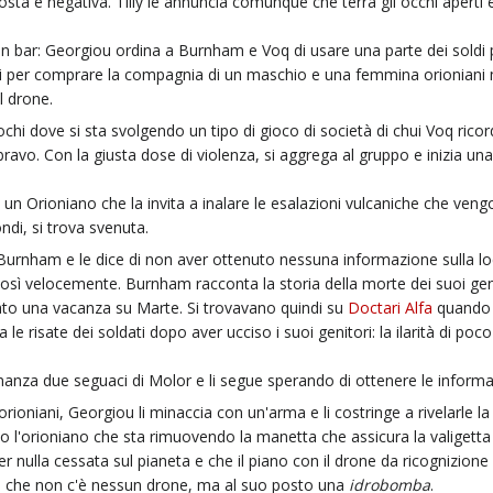
osta è negativa. Tilly le annuncia comunque che terrà gli occhi aperti e
in un bar: Georgiou ordina a Burnham e Voq di usare una parte dei soldi
ltri per comprare la compagnia di un maschio e una femmina orioniani 
l drone.
hi dove si sta svolgendo un tipo di gioco di società di chui Voq ricor
ravo. Con la giusta dose di violenza, si aggrega al gruppo e inizia una
a un Orioniano che la invita a inalare le esalazioni vulcaniche che v
ndi, si trova svenuta.
nham e le dice di non aver ottenuto nessuna informazione sulla loca
ì velocemente. Burnham racconta la storia della morte dei suoi genit
ato una vacanza su Marte. Si trovavano quindi su
Doctari Alfa
quando i
a le risate dei soldati dopo aver ucciso i suoi genitori: la ilarità di p
nanza due seguaci di Molor e li segue sperando di ottenere le informa
oniani, Georgiou li minaccia con un'arma e li costringe a rivelarle la 
o l'orioniano che sta rimuovendo la manetta che assicura la valigetta c
per nulla cessata sul pianeta e che il piano con il drone da ricognizio
re che non c'è nessun drone, ma al suo posto una
idrobomba
.