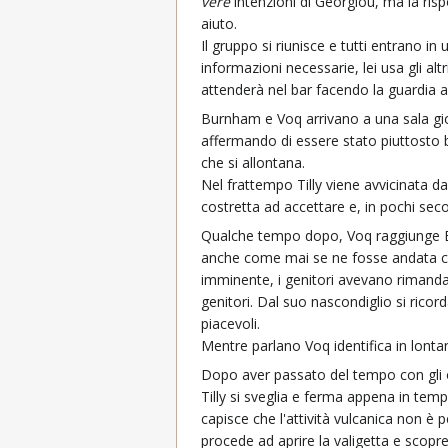
vere
intenzioni di Georgiou, ma la risp
aiuto.
Il gruppo si riunisce e tutti entrano 
informazioni necessarie, lei usa gli a
attenderà nel bar facendo la guardia a
Burnham e Voq arrivano a una sala gioc
affermando di essere stato piuttosto b
che si allontana.
Nel frattempo Tilly viene avvicinata d
costretta ad accettare e, in pochi seco
Qualche tempo dopo, Voq raggiunge Bur
anche come mai se ne fosse andata cos
imminente, i genitori avevano rimand
genitori. Dal suo nascondiglio si ricord
piacevoli.
Mentre parlano Voq identifica in lonta
Dopo aver passato del tempo con gli ori
Tilly si sveglia e ferma appena in temp
capisce che l'attività vulcanica non è 
procede ad aprire la valigetta e scop