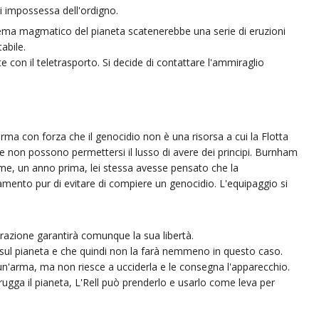
i impossessa dell'ordigno.
tema magmatico del pianeta scatenerebbe una serie di eruzioni
abile.
on il teletrasporto. Si decide di contattare l'ammiraglio
a con forza che il genocidio non è una risorsa a cui la Flotta
che non possono permettersi il lusso di avere dei principi. Burnham
e, un anno prima, lei stessa avesse pensato che la
namento pur di evitare di compiere un genocidio. L'equipaggio si
erazione garantirà comunque la sua libertà.
 sul pianeta e che quindi non la farà nemmeno in questo caso.
 un'arma, ma non riesce a ucciderla e le consegna l'apparecchio.
trugga il pianeta, L'Rell può prenderlo e usarlo come leva per