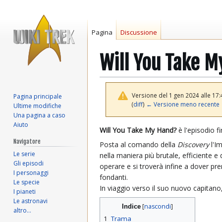
Pagina
Discussione
Will You Take 
Versione del 1 gen 2024 alle 17:
Pagina principale
(
diff
)
← Versione meno recente
Ultime modifiche
Una pagina a caso
Aiuto
Vai
Vai
Will You Take My Hand?
è l'episodio f
alla
alla
Navigatore
Posta al comando della
Discovery
l'Im
navigazione
ricerca
Le serie
nella maniera più brutale, efficiente e
Gli episodi
operare e si troverà infine a dover pr
I personaggi
fondanti.
Le specie
In viaggio verso il suo nuovo capitano
I pianeti
Le astronavi
Indice
altro…
1
Trama