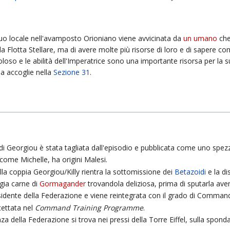
o locale nell'avamposto Orioniano viene avvicinata da
un umano
che
la Flotta Stellare, ma di avere molte più risorse di loro e di sapere 
oloso e le abilità dell'Imperatrice sono una importante risorsa per la 
la accoglie nella
Sezione 31
.
i Georgiou è stata tagliata dall'episodio e pubblicata come uno spe
me Michelle, ha origini Malesi.
lla coppia Georgiou/Killy rientra la sottomissione dei
Betazoidi
e la di
gia carne di
Gormagander
trovandola deliziosa, prima di sputarla ave
idente della Federazione e viene reintegrata con il grado di Commande
cettata nel
Command Training Programme
.
a della Federazione si trova nei pressi della Torre Eiffel, sulla spo