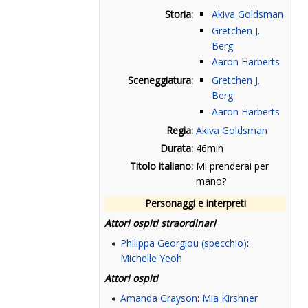
Storia:
Akiva Goldsman
Gretchen J.
Berg
Aaron Harberts
Sceneggiatura:
Gretchen J.
Berg
Aaron Harberts
Regia:
Akiva Goldsman
Durata:
46min
Titolo italiano:
Mi prenderai per
mano?
Personaggi e interpreti
Attori ospiti straordinari
Philippa Georgiou (specchio)
:
Michelle Yeoh
Attori ospiti
Amanda Grayson
:
Mia Kirshner