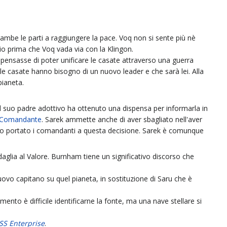
rambe le parti a raggiungere la pace. Voq non si sente più nè
io prima che Voq vada via con la Klingon.
pensasse di poter unificare le casate attraverso una guerra
e le casate hanno bisogno di un nuovo leader e che sarà lei. Alla
pianeta.
Il suo padre adottivo ha ottenuto una dispensa per informarla in
Comandante
. Sarek ammette anche di aver sbagliato nell'aver
no portato i comandanti a questa decisione. Sarek è comunque
glia al Valore. Burnham tiene un significativo discorso che
uovo capitano su quel pianeta, in sostituzione di Saru che è
nto è difficile identificarne la fonte, ma una nave stellare si
SS Enterprise
.