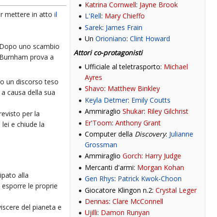
Katrina Cornwell
:
Jayne Brook
r mettere in atto
il
L'Rell
:
Mary Chieffo
Sarek
:
James Frain
Un
Orioniano
:
Clint Howard
u. Dopo uno scambio
Attori co-protagonisti
 Burnham prova a
Ufficiale al teletrasporto:
Michael
Ayres
no un discorso teso
Shavo
:
Matthew Binkley
 a causa della sua
Keyla Detmer
:
Emily Coutts
Ammiraglio
Shukar
:
Riley Gilchrist
evisto per la
Er'Toom
:
Anthony Grant
lei e chiude la
Computer della
Discovery
:
Julianne
Grossman
Ammiraglio
Gorch
:
Harry Judge
Mercanti d'armi:
Morgan Kohan
ipato alla
Gen Rhys
:
Patrick Kwok-Choon
 esporre le proprie
Giocatore Klingon n.2:
Crystal Leger
Dennas
:
Clare McConnell
viscere del pianeta e
Ujilli
:
Damon Runyan