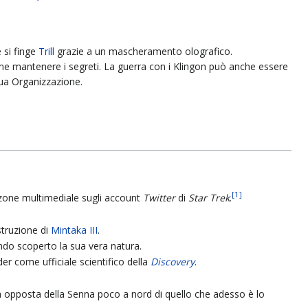
 si finge
Trill
grazie a un mascheramento olografico.
come mantenere i segreti. La guerra con i Klingon può anche essere
sua Organizzazione.
[
1
]
zzone multimediale sugli account
Twitter
di
Star Trek
.
struzione di
Mintaka III
.
ndo scoperto la sua vera natura.
r come ufficiale scientifico della
Discovery
.
nda opposta della Senna poco a nord di quello che adesso è lo