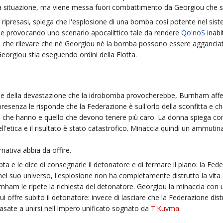
la situazione, ma viene messa fuori combattimento da Georgiou che s
ripresasi, spiega che l'esplosione di una bomba così potente nel sis
cie provocando uno scenario apocalittico tale da rendere
Qo'noS
inabit
 che rilevare che né Georgiou né la bomba possono essere agganciate c
rgiou stia eseguendo ordini della Flotta.
e della devastazione che la idrobomba provocherebbe, Burnham afferm
presenza le risponde che la Federazione è sull'orlo della sconfitta e 
 che hanno e quello che devono tenere più caro. La donna spiega com
l'etica e il risultato è stato catastrofico. Minaccia quindi un ammuti
ativa abbia da offire.
a e le dice di consegnarle il detonatore e di fermare il piano: la Fed
nel suo universo, l'esplosione non ha completamente distrutto la vita
Burnham le ripete la richiesta del detonatore. Georgiou la minaccia con
i offre subito il detonatore: invece di lasciare che la Federazione dis
Casate a unirsi nell'Impero unificato sognato da
T'Kuvma
.