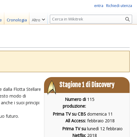
entra
Richiedi utenza
R
e
Cronologia
Altro
i
c
e
r
c
a
Stagione 1 di Discovery
 dalla Flotta Stellare
questo modo di
Numero di
115
anche i suoi principi
produzione:
Prima TV su CBS
domenica 11
uo futuro.
All Access:
febbraio 2018
Prima TV su
lunedì 12 febbraio
Netflix:
2018