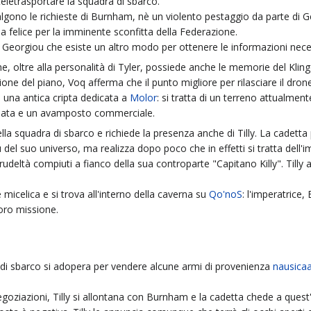
 teletrasportare la squadra di sbarco.
la valgono le richieste di Burnham, nè un violento pestaggio da parte di 
 ma felice per la imminente sconfitta della Federazione.
 Georgiou che esiste un altro modo per ottenere le informazioni nece
he, oltre alla personalità di Tyler, possiede anche le memorie del Klin
ne del piano, Voq afferma che il punto migliore per rilasciare il dron
i una antica cripta dedicata a
Molor
: si tratta di un terreno attualment
ciata e un avamposto commerciale.
la squadra di sbarco e richiede la presenza anche di Tilly. La cadetta
del suo universo, ma realizza dopo poco che in effetti si tratta dell'im
 crudeltà compiuti a fianco della sua controparte "Capitano Killy". Tilly 
e micelica e si trova all'interno della caverna su
Qo'noS
: l'imperatrice,
loro missione.
di sbarco si adopera per vendere alcune armi di provenienza
nausica
oziazioni, Tilly si allontana con Burnham e la cadetta chede a quest