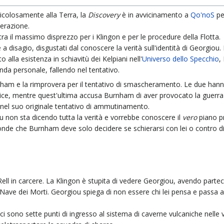
ricolosamente alla Terra, la
Discovery
è in avvicinamento a
Qo'noS
pe
erazione.
ra il massimo disprezzo per i Klingon e per le procedure della Flotta.
 disagio, disgustati dal conoscere la verità sull'identità di Georgio
o alla esistenza in schiavitù dei Kelpiani nell'
Universo dello Specchio
,
 personale, fallendo nel tentativo.
rnham e la rimprovera per il tentativo di smascheramento. Le due han
atrice, mentre quest'ultima accusa Burnham di aver provocato la guerra
o nel suo originale tentativo di ammutinamento.
u non sta dicendo tutta la verità e vorrebbe conoscere il
vero
piano pr
ponde che Burnham deve solo decidere se schierarsi con lei o contro di 
ll in carcere. La Klingon è stupita di vedere Georgiou, avendo partec
ave dei Morti. Georgiou spiega di non essere chi lei pensa e passa a
i sono sette punti di ingresso al sistema di caverne vulcaniche nelle 