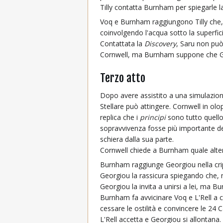
Tilly contatta Burnham per spiegarle 
Voq e Burnham raggiungono Tilly che, 
coinvolgendo l'acqua sotto la superfi
Contattata la
Discovery
, Saru non può
Cornwell, ma Burnham suppone che Geo
Terzo atto
Dopo avere assistito a una simulazion
Stellare può attingere. Cornwell in olo
replica che i
principi
sono tutto quello
sopravvivenza fosse più importante del
schiera dalla sua parte.
Cornwell chiede a Burnham quale altern
Burnham raggiunge Georgiou nella cript
Georgiou la rassicura spiegando che, 
Georgiou la invita a unirsi a lei, ma 
Burnham fa avvicinare Voq e L'Rell a cu
cessare le ostilità e convincere le 24 
L'Rell accetta e Georgiou si allontana.