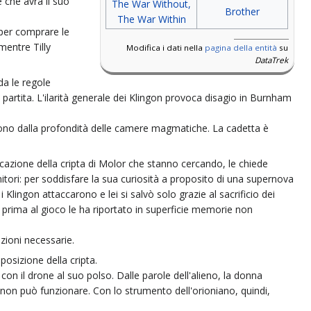
 che avrà il suo
The War Without,
Brother
The War Within
 per comprare le
mentre Tilly
Modifica i dati nella
pagina della entità
su
DataTrek
da le regole
 partita. L'ilarità generale dei Klingon provoca disagio in Burnham
engono dalla profondità delle camere magmatiche. La cadetta è
zione della cripta di Molor che stanno cercando, le chiede
ori: per soddisfare la sua curiosità a proposito di una supernova
 Klingon attaccarono e lei si salvò solo grazie al sacrificio dei
oco prima al gioco le ha riportato in superficie memorie non
zioni necessarie.
posizione della cripta.
on il drone al suo polso. Dalle parole dell'alieno, la donna
ne non può funzionare. Con lo strumento dell'orioniano, quindi,