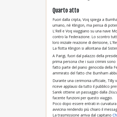
Quarto atto
Fuori dalla cripta, Voq spiega a Burnh
umano, nè Klingon, ma pensa di poter 
L'Rell e Voq viaggiano su una nave Mo'
contro la Federazione. Lo scontro tutta
loro iniziale reazione di derisione, L'
La flotta Klingon si allontana dal Siste
A Parigi, fuori dal palazzo della pres
prima persona che i suoi crimini sono 
fatto parte del piano genocida della
ammirato del fatto che Burnham abbia
Durante una cerimonia ufficiale, Tilly 
riceve applausi da tutto il pubblico pre
Sarek ottiene un passaggio dalla
Disc
facente funzioni per questo viaggio.
Poco dopo essere entrati in curvatura 
avvicina rendendo più chiaro il messag
La trasmissione arriva dal capitano
Ch