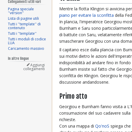
Collegamenti utili vari
Mentre la flotta Klingon si avvicina pe
Pagina speciale
''version''
piano per evitare la sconfitta
della Fed
Lista di pagine utili
In plancia, l'imperatrice Georgiou most
Tutti i ''template'' di
contenuto
Burnham e Saru sono particolarmente a
Tutti i ''template''
di battute con Saru, velatamente riferit
Tutti i moduli di codice
smascherare Georgiou con una domanda
LUA
Caricamento massivo
Il capitano esce dalla plancia con Bu
sui motivi dietro le azioni dell'Imper
In altre lingue
indisponibilità ad andare fino in fond
Aggiungi
collegamenti
Burnham insiste sul fatto che Georgio
sconfitta dei Klingon. Georgiou le ris
discussione andandosene.
Primo atto
Georgiou e Burnham fanno visita a L'Re
consumazione del suo cadavere sulla N
richieste.
Con una mappa di
Qo'noS
spiega che c