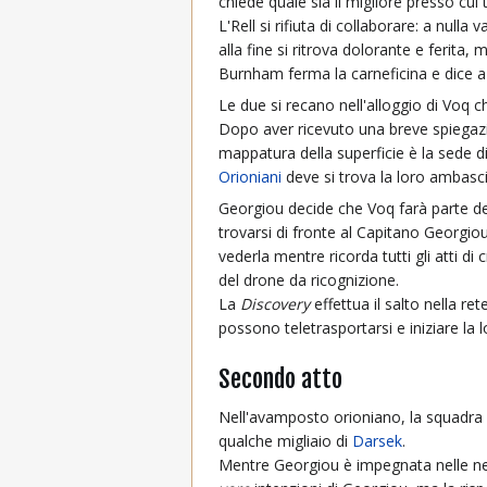
chiede quale sia il migliore presso cui
L'Rell si rifiuta di collaborare: a nul
alla fine si ritrova dolorante e ferita,
Burnham ferma la carneficina e dice a
Le due si recano nell'alloggio di Voq c
Dopo aver ricevuto una breve spiegazio
mappatura della superficie è la sede d
Orioniani
deve si trova la loro ambas
Georgiou decide che Voq farà parte del
trovarsi di fronte al Capitano Georgiou 
vederla mentre ricorda tutti gli atti di
del drone da ricognizione.
La
Discovery
effettua il salto nella ret
possono teletrasportarsi e iniziare la 
Secondo atto
Nell'avamposto orioniano, la squadra 
qualche migliaio di
Darsek
.
Mentre Georgiou è impegnata nelle neg