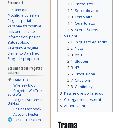
Strumenti
1.1
Primo atto
Puntano qui
1.2
Secondo atto
Modifiche correlate
1.3
Terzo atto
Pagine speciali
1.4
Quarto atto
Versione stampabile
1.5
Scena
bonus
Link permanente
2
Sezioni
Informazioni pagina
2.1
In questo episodio…
Batch upload
Cita questa pagina
2.2
Note
Elemento DataTrek
2.3
YATI
Sfoglia le proprietà
2.4
Blooper
2.5
47
Strumenti del Progetto
esterni
2.6
Produzione
DataTrek
2.7
Citazioni
WikiTrek blog
2.8
Continuity
Progetto WikiTrek
3
Pagine che portano qui
su GitPull
4
Collegamenti esterni
Organizzazione su
GitHub
5
Annotazioni
Pagina Facebook
Account Twitter
Canale Telegram
Trama