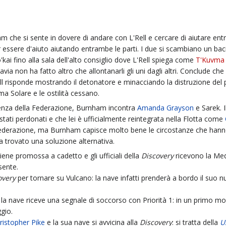
am che si sente in dovere di andare con L'Rell e cercare di aiutare ent
essere d'aiuto aiutando entrambe le parti. I due si scambiano un bac
kai fino alla sala dell'alto consiglio dove L'Rell spiega come
T'Kuvma
via non ha fatto altro che allontanarli gli uni dagli altri. Conclude ch
Rell risponde mostrando il detonatore e minacciando la distruzione del 
ma Solare e le ostilità cessano.
idenza della Federazione, Burnham incontra
Amanda Grayson
e Sarek. 
stati perdonati e che lei è ufficialmente reintegrata nella Flotta come
 Federazione, ma Burnham capisce molto bene le circostanze che han
 trovato una soluzione alternativa.
viene promossa a cadetto e gli ufficiali della
Discovery
ricevono la Meda
sente.
overy
per tornare su Vulcano: la nave infatti prenderà a bordo il suo n
la nave riceve una segnale di soccorso con Priorità 1: in un primo mome
gio.
ristopher Pike
e la sua nave si avvicina alla
Discovery
: si tratta della
U