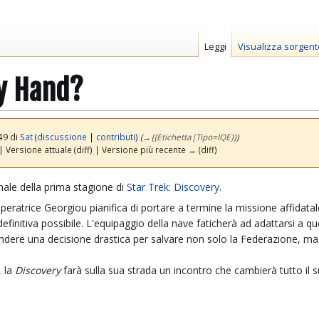
Leggi
Visualizza sorgent
My Hand?
49 di
Sat
(
discussione
|
contributi
)
(
→
{{Etichetta|Tipo=IQE}}
)
| Versione attuale (diff) | Versione più recente → (diff)
inale della prima stagione di
Star Trek: Discovery
.
peratrice Georgiou pianifica di portare a termine la missione affidatale
 definitiva possibile. L'equipaggio della nave faticherà ad adattarsi a 
endere una decisione drastica per salvare non solo la Federazione, ma 
, la
Discovery
farà sulla sua strada un incontro che cambierà tutto il s