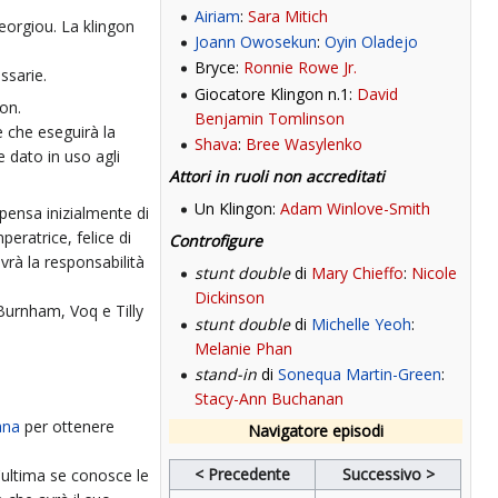
Airiam
:
Sara Mitich
Georgiou. La klingon
Joann Owosekun
:
Oyin Oladejo
Bryce:
Ronnie Rowe Jr.
ssarie.
Giocatore Klingon n.1:
David
gon.
Benjamin Tomlinson
e che eseguirà la
Shava
:
Bree Wasylenko
e dato in uso agli
Attori in ruoli non accreditati
Un Klingon:
Adam Winlove-Smith
 pensa inizialmente di
peratrice, felice di
Controfigure
avrà la responsabilità
stunt double
di
Mary Chieffo
:
Nicole
Dickinson
 Burnham, Voq e Tilly
stunt double
di
Michelle Yeoh
:
Melanie Phan
stand-in
di
Sonequa Martin-Green
:
Stacy-Ann Buchanan
ana
per ottenere
Navigatore episodi
< Precedente
Successivo >
'ultima se conosce le