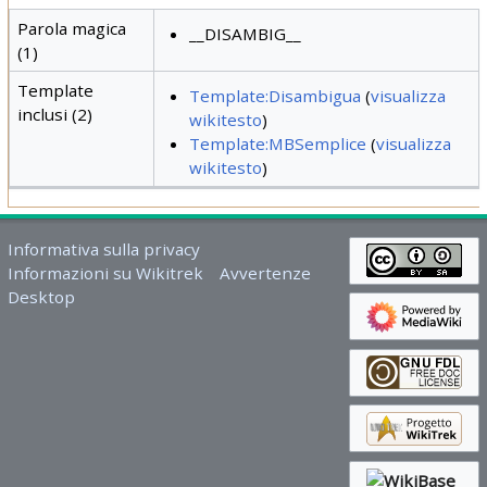
Parola magica
__DISAMBIG__
(1)
Template
Template:Disambigua
(
visualizza
inclusi (2)
wikitesto
)
Template:MBSemplice
(
visualizza
wikitesto
)
Informativa sulla privacy
Informazioni su Wikitrek
Avvertenze
Desktop