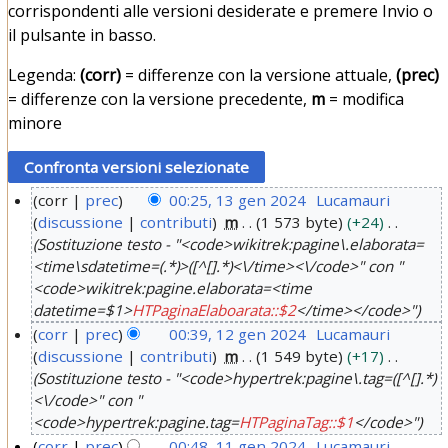
corrispondenti alle versioni desiderate e premere Invio o
il pulsante in basso.
Legenda:
(corr)
= differenze con la versione attuale,
(prec)
= differenze con la versione precedente,
m
= modifica
minore
corr
prec
00:25, 13 gen 2024
Lucamauri
discussione
contributi
m
1 573 byte
+24
1
Sostituzione testo - "<code>wikitrek:pagine\.elaborata=
3
<time\sdatetime=(.*)>([^[].*)<\/time><\/code>" con "
g
<code>wikitrek:pagine.elaborata=<time
e
datetime=$1>
HTPaginaElaboarata::$2
</time></code>"
n
corr
prec
00:39, 12 gen 2024
Lucamauri
2
discussione
contributi
m
1 549 byte
+17
1
0
Sostituzione testo - "<code>hypertrek:pagine\.tag=([^[].*)
2
<\/code>" con "
2
g
<code>hypertrek:pagine.tag=
HTPaginaTag::$1
</code>"
4
e
corr
prec
00:48, 11 gen 2024
Lucamauri