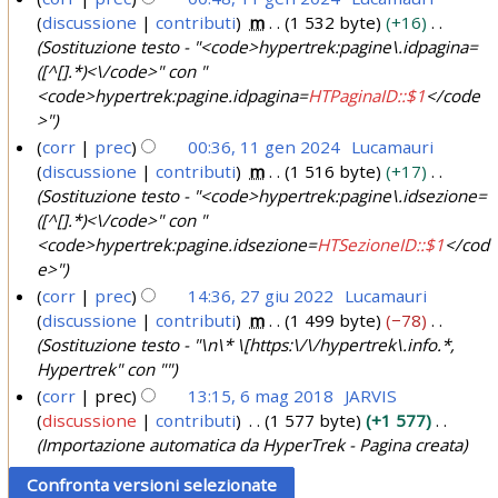
n
discussione
contributi
m
1 532 byte
+16
1
2
Sostituzione testo - "<code>hypertrek:pagine\.idpagina=
1
0
([^[].*)<\/code>" con "
g
<code>hypertrek:pagine.idpagina=
HTPaginaID::$1
</code
2
e
>"
4
n
corr
prec
00:36, 11 gen 2024
Lucamauri
2
discussione
contributi
m
1 516 byte
+17
0
Sostituzione testo - "<code>hypertrek:pagine\.idsezione=
([^[].*)<\/code>" con "
2
<code>hypertrek:pagine.idsezione=
HTSezioneID::$1
</cod
4
e>"
corr
prec
14:36, 27 giu 2022
Lucamauri
discussione
contributi
m
1 499 byte
−78
2
Sostituzione testo - "\n\* \[https:\/\/hypertrek\.info.*,
7
Hypertrek" con ""
g
corr
prec
13:15, 6 mag 2018
JARVIS
i
discussione
contributi
1 577 byte
+1 577
6
u
Importazione automatica da HyperTrek - Pagina creata
m
2
a
0