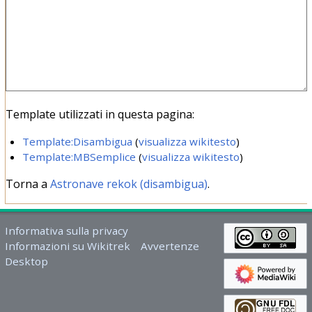
Template utilizzati in questa pagina:
Template:Disambigua
(
visualizza wikitesto
)
Template:MBSemplice
(
visualizza wikitesto
)
Torna a
Astronave rekok (disambigua)
.
Informativa sulla privacy
Informazioni su Wikitrek
Avvertenze
Desktop