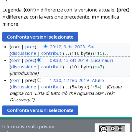
Legenda:
(corr)
= differenze con la versione attuale,
(prec)
= differenze con la versione precedente,
m
= modifica
minore
corr
prec
20:12, 9 dic 2023
Sat
discussione
contributi
116 byte
+15
9
N
corr
prec
09:33, 13 ott 2019
Lucamauri
d
e
discussione
contributi
101 byte
+47
1
i
s
Introduzione
3
c
s
corr
prec
12:30, 12 feb 2019
Afullo
o
2
u
discussione
contributi
54 byte
+54
Creata
1
t
0
n
pagina con "Lista di tutto ciò che riguarda Star Trek:
2
t
o
2
Discovery."
f
g
2
3
e
g
0
b
e
1
t
2
Informativa sulla privacy
9
t