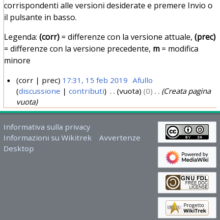
corrispondenti alle versioni desiderate e premere Invio o
il pulsante in basso.
Legenda:
(corr)
= differenze con la versione attuale,
(prec)
= differenze con la versione precedente,
m
= modifica
minore
corr
prec
17:31, 15 feb 2019
Afullo
discussione
contributi
vuota
0
Creata pagina
1
vuota
5
f
Informativa sulla privacy
e
Informazioni su Wikitrek
Avvertenze
b
Desktop
2
0
1
9