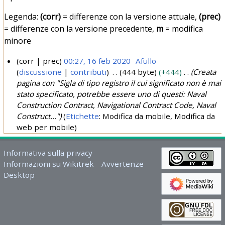
Legenda:
(corr)
= differenze con la versione attuale,
(prec)
= differenze con la versione precedente,
m
= modifica
minore
corr
prec
00:27, 16 feb 2020
Afullo
discussione
contributi
444 byte
+444
Creata
1
pagina con "Sigla di tipo registro il cui significato non è mai
6
stato specificato, potrebbe essere uno di questi: Naval
f
Construction Contract, Navigational Contract Code, Naval
e
Construct..."
Etichette
:
Modifica da mobile
Modifica da
b
web per mobile
2
0
Informativa sulla privacy
2
Informazioni su Wikitrek
Avvertenze
0
Desktop