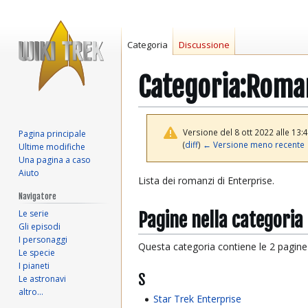
Categoria
Discussione
Categoria
:
Roman
Versione del 8 ott 2022 alle 13:
Pagina principale
(
diff
)
← Versione meno recente
Ultime modifiche
Una pagina a caso
Aiuto
Vai
Vai
Lista dei romanzi di Enterprise.
alla
alla
Navigatore
navigazione
ricerca
Le serie
Pagine nella categori
Gli episodi
I personaggi
Questa categoria contiene le 2 pagine i
Le specie
I pianeti
S
Le astronavi
altro…
Star Trek Enterprise