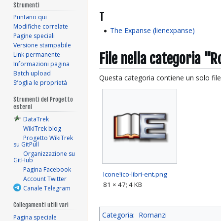
Strumenti
T
Puntano qui
Modifiche correlate
The Expanse (lienexpanse)
Pagine speciali
Versione stampabile
File nella categoria "
Link permanente
Informazioni pagina
Batch upload
Questa categoria contiene un solo file,
Sfoglia le proprietà
Strumenti del Progetto
esterni
DataTrek
WikiTrek blog
Progetto WikiTrek
su GitPull
Organizzazione su
GitHub
Pagina Facebook
Icone!ico-libri-ent.png
Account Twitter
81 × 47; 4 KB
Canale Telegram
Collegamenti utili vari
Categoria
:
Romanzi
Pagina speciale