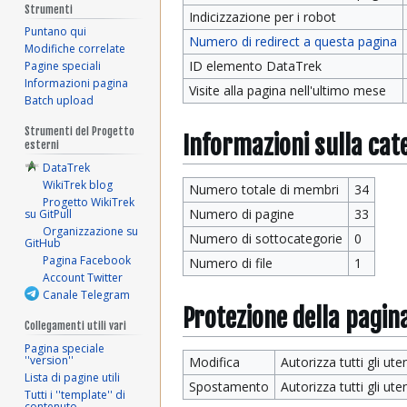
Strumenti
Indicizzazione per i robot
Puntano qui
Numero di redirect a questa pagina
Modifiche correlate
ID elemento DataTrek
Pagine speciali
Informazioni pagina
Visite alla pagina nell'ultimo mese
Batch upload
Strumenti del Progetto
Informazioni sulla cat
esterni
DataTrek
WikiTrek blog
Numero totale di membri
34
Progetto WikiTrek
Numero di pagine
33
su GitPull
Organizzazione su
Numero di sottocategorie
0
GitHub
Pagina Facebook
Numero di file
1
Account Twitter
Canale Telegram
Protezione della pagin
Collegamenti utili vari
Pagina speciale
''version''
Modifica
Autorizza tutti gli uten
Lista di pagine utili
Spostamento
Autorizza tutti gli uten
Tutti i ''template'' di
contenuto