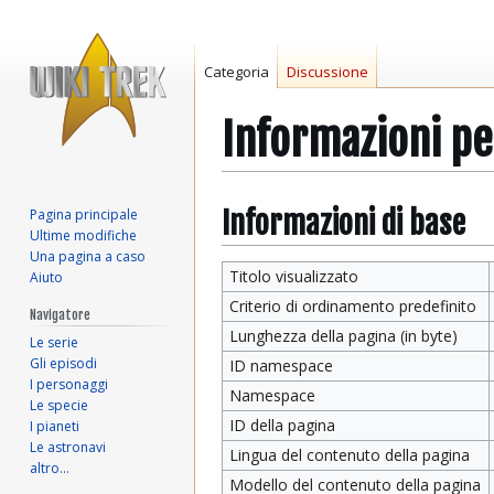
Categoria
Discussione
Informazioni pe
Vai
Vai
Informazioni di base
Pagina principale
Ultime modifiche
alla
alla
Una pagina a caso
navigazione
ricerca
Titolo visualizzato
Aiuto
Criterio di ordinamento predefinito
Navigatore
Lunghezza della pagina (in byte)
Le serie
Gli episodi
ID namespace
I personaggi
Namespace
Le specie
ID della pagina
I pianeti
Le astronavi
Lingua del contenuto della pagina
altro…
Modello del contenuto della pagina