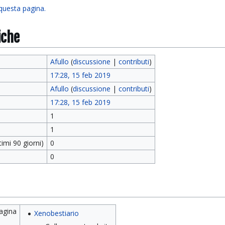
 questa pagina.
iche
Afullo
(
discussione
|
contributi
)
17:28, 15 feb 2019
Afullo
(
discussione
|
contributi
)
17:28, 15 feb 2019
1
1
imi 90 giorni)
0
0
pagina
Xenobestiario