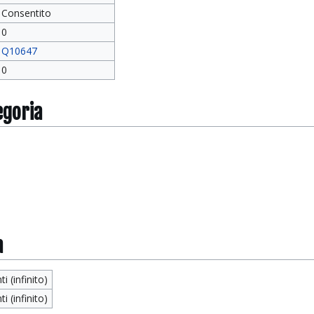
Consentito
0
Q10647
0
egoria
a
ti (infinito)
ti (infinito)