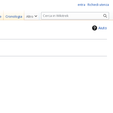
entra
Richiedi utenza
R
e
Cronologia
Altro
i
c
Aiuto
e
r
c
a