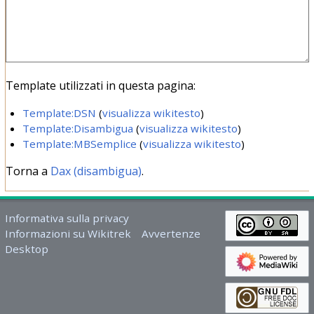
Template utilizzati in questa pagina:
Template:DSN
(
visualizza wikitesto
)
Template:Disambigua
(
visualizza wikitesto
)
Template:MBSemplice
(
visualizza wikitesto
)
Torna a
Dax (disambigua)
.
Informativa sulla privacy
Informazioni su Wikitrek
Avvertenze
Desktop