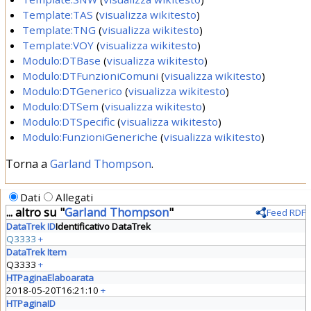
Template:TAS
(
visualizza wikitesto
)
Template:TNG
(
visualizza wikitesto
)
Template:VOY
(
visualizza wikitesto
)
Modulo:DTBase
(
visualizza wikitesto
)
Modulo:DTFunzioniComuni
(
visualizza wikitesto
)
Modulo:DTGenerico
(
visualizza wikitesto
)
Modulo:DTSem
(
visualizza wikitesto
)
Modulo:DTSpecific
(
visualizza wikitesto
)
Modulo:FunzioniGeneriche
(
visualizza wikitesto
)
Torna a
Garland Thompson
.
Dati
Allegati
... altro su "
Garland Thompson
"
Feed RDF
DataTrek ID
Identificativo DataTrek
Q3333
+
DataTrek Item
Q3333
+
HTPaginaElaboarata
2018-05-20T16:21:10
+
HTPaginaID