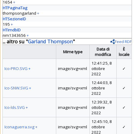
1654
+
HTPaginaTag
thompsongarland
+
HTSezioneID
195
+
HTimdbID
nm1343656
+
... altro su "
Garland Thompson
"
Feed RDF
Data di
È
Mime type
modifica
locale
12:41:25, 8
Ico-PRO.SVG
+
image/svg+xml
ottobre
✓
2022
12:44:03, 8
Ico-SNW.SVG
+
image/svg+xml
ottobre
✓
2022
12:39:32, 8
Ico-lds.SVG
+
image/svg+xml
ottobre
✓
2022
12:45:10, 8
Iconaguerra.svg
+
image/svg+xml
ottobre
✓
2022