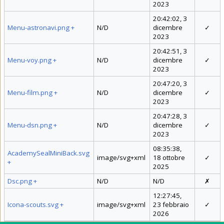
2023
20:42:02, 3
Menu-astronavi.png
+
N/D
dicembre
✓
2023
20:42:51, 3
Menu-voy.png
+
N/D
dicembre
✓
2023
20:47:20, 3
Menu-film.png
+
N/D
dicembre
✓
2023
20:47:28, 3
Menu-dsn.png
+
N/D
dicembre
✓
2023
08:35:38,
AcademySealMiniBack.svg
image/svg+xml
18 ottobre
✓
+
2025
Dsc.png
+
N/D
N/D
✗
12:27:45,
Icona-scouts.svg
+
image/svg+xml
23 febbraio
✓
2026