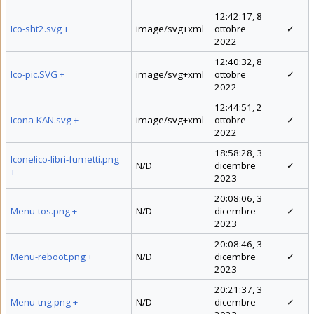
12:42:17, 8
Ico-sht2.svg
+
image/svg+xml
ottobre
✓
2022
12:40:32, 8
Ico-pic.SVG
+
image/svg+xml
ottobre
✓
2022
12:44:51, 2
Icona-KAN.svg
+
image/svg+xml
ottobre
✓
2022
18:58:28, 3
Icone!ico-libri-fumetti.png
N/D
dicembre
✓
+
2023
20:08:06, 3
Menu-tos.png
+
N/D
dicembre
✓
2023
20:08:46, 3
Menu-reboot.png
+
N/D
dicembre
✓
2023
20:21:37, 3
Menu-tng.png
+
N/D
dicembre
✓