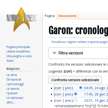
Pagina
Discussione
Garon: cronolog
Visualizza i registri relativi a questa pagin
Pagina principale
Vai
Vai
Ultime modifiche
Filtra versioni
alla
alla
Una pagina a caso
navigazione
ricerca
Aiuto
Confronto tra versioni: selezionare le 
Navigatore
Legenda:
(corr)
= differenze con la ver
Le serie
Gli episodi
I personaggi
corr
prec
04:39, 24 ago 
Le specie
2
I pianeti
corr
prec
17:45, 28 gen 
2
4
Le astronavi
corr
prec
23:51, 19 gen 
1
altro…
8
a
<time\sdatetime=(.*)>([^[].*)<\/