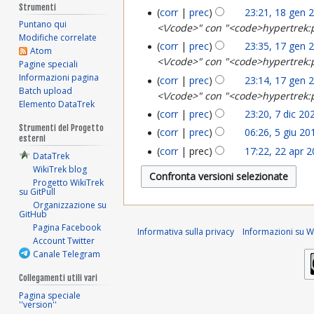
9
Strumenti
g
corr
prec
23:21, 18 gen 
g
1
Puntano qui
<\/code>" con "<code>hypertrek:
g
e
o
Modifiche correlate
8
corr
prec
23:35, 17 gen 
1
Atom
e
n
2
<\/code>" con "<code>hypertrek:
g
Pagine speciali
7
n
Informazioni pagina
2
corr
prec
23:14, 17 gen 
0
e
Batch upload
<\/code>" con "<code>hypertrek:
g
2
0
Elemento DataTrek
2
n
corr
prec
23:20, 7 dic 20
7
e
0
2
Strumenti del Progetto
5
2
corr
prec
06:26, 5 giu 20
5
esterni
d
n
2
4
corr
prec
17:22, 22 apr 
2
0
DataTrek
g
i
2
4
WikiTrek blog
2
2
i
Progetto WikiTrek
c
0
su GitPull
a
4
Organizzazione su
u
2
2
GitHub
p
Pagina Facebook
2
Informativa sulla privacy
Informazioni su Wi
0
4
Account Twitter
r
0
Canale Telegram
2
2
1
Collegamenti utili vari
3
0
Pagina speciale
8
''version''