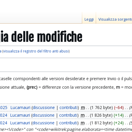
Leggi
Visualizza sorgent
ia delle modifiche
a
(
visualizza il registro del filtro anti abusi
)
caselle corrispondenti alle versioni desiderate e premere Invio o il pul
sione attuale,
(prec)
= differenze con la versione precedente,
m
= mod
2025
Lucamauri
discussione
contributi
m
1 762 byte
−64
2024
Lucamauri
discussione
contributi
m
1 826 byte
+14
2024
Lucamauri
discussione
contributi
m
1 812 byte
+24
time><\/code>" con "<code>wikitrek:pagine.elaborata=<time dateti