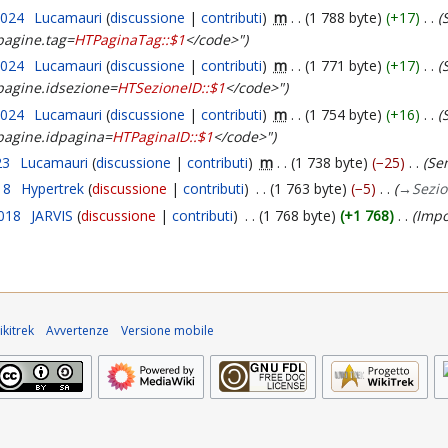
2024
Lucamauri
discussione
contributi
m
1 788 byte
+17
pagine.tag=
HTPaginaTag::$1
</code>"
2024
Lucamauri
discussione
contributi
m
1 771 byte
+17
pagine.idsezione=
HTSezioneID::$1
</code>"
2024
Lucamauri
discussione
contributi
m
1 754 byte
+16
pagine.idpagina=
HTPaginaID::$1
</code>"
23
Lucamauri
discussione
contributi
m
1 738 byte
−25
Sem
18
Hypertrek
discussione
contributi
1 763 byte
−5
→
Sezio
2018
JARVIS
discussione
contributi
1 768 byte
+1 768
Impo
kitrek
Avvertenze
Versione mobile