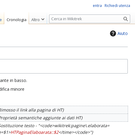
entra
Richiedi utenza
R
e
Cronologia
Altro
i
c
Aiuto
e
r
c
a
sante in basso.
ifica minore
Rimosso il link alla pagina di HT
Proprietà semantiche aggiunte ai dati HT
Sostituzione testo - "<code>wikitrek:pagine\.elaborata=
me=$1>
HTPaginaElaboarata::$2
</time></code>"