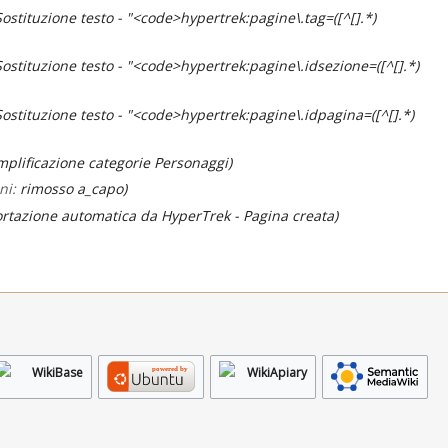
Sostituzione testo - "<code>hypertrek:pagine\.tag=([^[].*)
Sostituzione testo - "<code>hypertrek:pagine\.idsezione=([^[].*)
Sostituzione testo - "<code>hypertrek:pagine\.idpagina=([^[].*)
plificazione categorie Personaggi
ni
:
rimosso a_capo
rtazione automatica da HyperTrek - Pagina creata