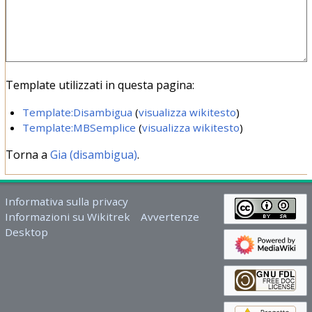
Template utilizzati in questa pagina:
Template:Disambigua
(
visualizza wikitesto
)
Template:MBSemplice
(
visualizza wikitesto
)
Torna a
Gia (disambigua)
.
Informativa sulla privacy
Informazioni su Wikitrek
Avvertenze
Desktop