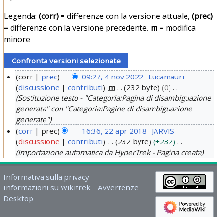
Legenda:
(corr)
= differenze con la versione attuale,
(prec)
= differenze con la versione precedente,
m
= modifica
minore
corr
prec
09:27, 4 nov 2022
Lucamauri
discussione
contributi
m
232 byte
0
4
Sostituzione testo - "Categoria:Pagina di disambiguazione
n
generata" con "Categoria:Pagine di disambiguazione
o
generate"
v
corr
prec
16:36, 22 apr 2018
JARVIS
2
discussione
contributi
232 byte
+232
2
0
Importazione automatica da HyperTrek - Pagina creata
2
2
a
2
Informativa sulla privacy
p
Informazioni su Wikitrek
Avvertenze
r
Desktop
2