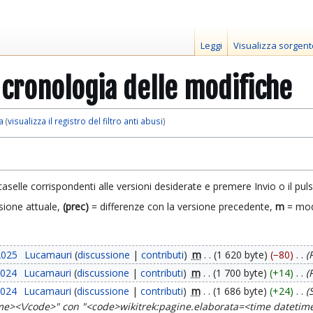
Leggi
Visualizza sorgent
: cronologia delle modifiche
a
(
visualizza il registro del filtro anti abusi
)
caselle corrispondenti alle versioni desiderate e premere Invio o il pul
sione attuale,
(prec)
= differenze con la versione precedente,
m
= mod
2025
Lucamauri
discussione
contributi
m
1 620 byte
−80
2024
Lucamauri
discussione
contributi
m
1 700 byte
+14
2024
Lucamauri
discussione
contributi
m
1 686 byte
+24
time><\/code>" con "<code>wikitrek:pagine.elaborata=<time dateti