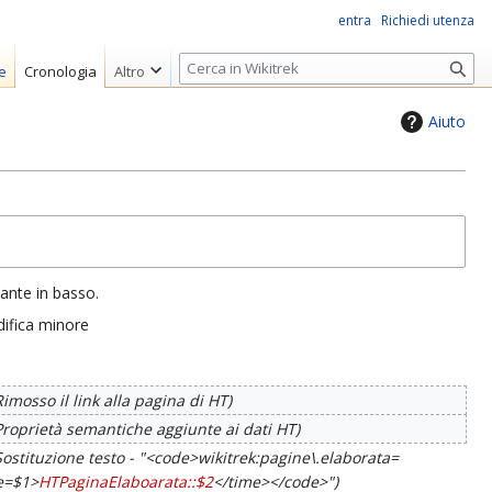
entra
Richiedi utenza
R
e
Cronologia
Altro
i
c
Aiuto
e
r
c
a
sante in basso.
ifica minore
Rimosso il link alla pagina di HT
Proprietà semantiche aggiunte ai dati HT
Sostituzione testo - "<code>wikitrek:pagine\.elaborata=
me=$1>
HTPaginaElaboarata::$2
</time></code>"