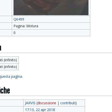
Q6499
Pagina: Motura
0
a
ti (infinito)
ti (infinito)
 questa pagina.
iche
JARVIS
(
discussione
|
contributi
)
17:13, 22 apr 2018