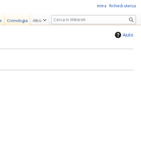
entra
Richiedi utenza
R
e
Cronologia
Altro
i
c
Aiuto
e
r
c
a