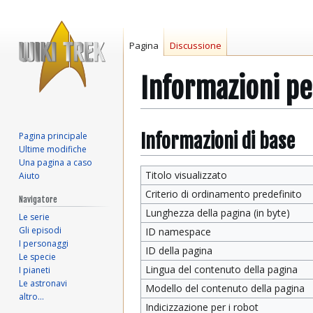
Pagina
Discussione
Informazioni p
Vai
Vai
Informazioni di base
Pagina principale
Ultime modifiche
alla
alla
Una pagina a caso
navigazione
ricerca
Titolo visualizzato
Aiuto
Criterio di ordinamento predefinito
Navigatore
Lunghezza della pagina (in byte)
Le serie
Gli episodi
ID namespace
I personaggi
ID della pagina
Le specie
Lingua del contenuto della pagina
I pianeti
Le astronavi
Modello del contenuto della pagina
altro…
Indicizzazione per i robot