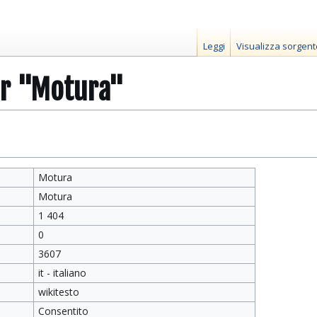
Leggi
Visualizza sorgent
er "Motura"
Motura
Motura
1 404
0
3607
it - italiano
wikitesto
Consentito