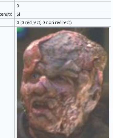
0
tenuto
Sì
0 (0 redirect; 0 non redirect)