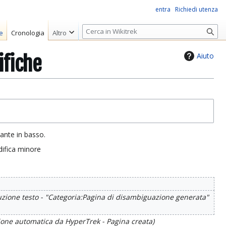
entra
Richiedi utenza
R
e
Cronologia
Altro
i
c
Aiuto
ifiche
e
r
c
a
sante in basso.
ifica minore
uzione testo - "Categoria:Pagina di disambiguazione generata"
one automatica da HyperTrek - Pagina creata