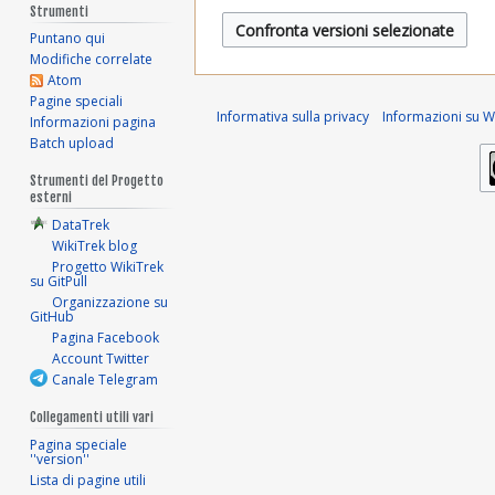
2
s
Strumenti
o
u
u
a
Puntano qui
n
v
g
Modifiche correlate
p
o
Atom
2
2
g
Pagine speciali
r
Informativa sulla privacy
Informazioni su Wi
Informazioni pagina
g
0
0
2
Batch upload
e
2
2
t
0
Strumenti del Progetto
t
2
esterni
4
1
o
DataTrek
d
WikiTrek blog
8
Progetto WikiTrek
e
su GitPull
l
Organizzazione su
GitHub
l
Pagina Facebook
a
Account Twitter
m
Canale Telegram
o
d
Collegamenti utili vari
i
Pagina speciale
''version''
f
Lista di pagine utili
i