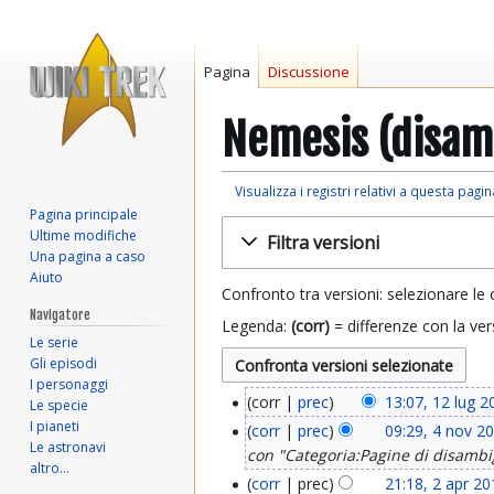
Pagina
Discussione
Nemesis (disamb
Visualizza i registri relativi a questa pagin
Pagina principale
Vai
Vai
Ultime modifiche
Filtra versioni
alla
alla
Una pagina a caso
navigazione
ricerca
Aiuto
Confronto tra versioni: selezionare le 
Navigatore
Legenda:
(corr)
= differenze con la ver
Le serie
Gli episodi
I personaggi
corr
prec
13:07, 12 lug 2
Le specie
1
N
I pianeti
corr
prec
09:29, 4 nov 2
4
2
Le astronavi
e
con "Categoria:Pagine di disamb
altro…
s
n
l
corr
prec
21:18, 2 apr 2