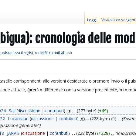
Leggi
Visualizza sorgent
igua): cronologia delle mod
a
(
visualizza il registro del filtro anti abusi
)
caselle corrispondenti alle versioni desiderate e premere Invio o il pul
sione attuale,
(prec)
= differenze con la versione precedente,
m
= mod
024
Sat
discussione
contributi
m
277 byte
+49
022
Lucamauri
discussione
contributi
m
228 byte
0
Sostit
iguazione generate"
018
JARVIS
discussione
contributi
228 byte
+228
Importazi