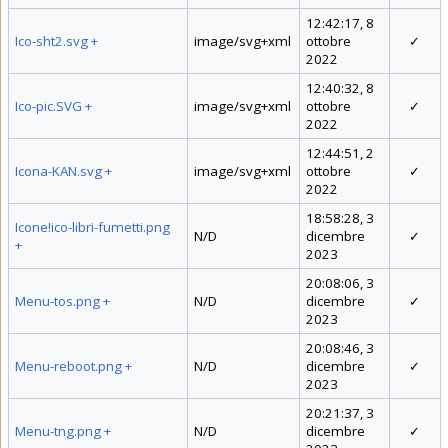
12:42:17, 8
Ico-sht2.svg
+
image/svg+xml
ottobre
✓
2022
12:40:32, 8
Ico-pic.SVG
+
image/svg+xml
ottobre
✓
2022
12:44:51, 2
Icona-KAN.svg
+
image/svg+xml
ottobre
✓
2022
18:58:28, 3
Icone!ico-libri-fumetti.png
N/D
dicembre
✓
+
2023
20:08:06, 3
Menu-tos.png
+
N/D
dicembre
✓
2023
20:08:46, 3
Menu-reboot.png
+
N/D
dicembre
✓
2023
20:21:37, 3
Menu-tng.png
+
N/D
dicembre
✓