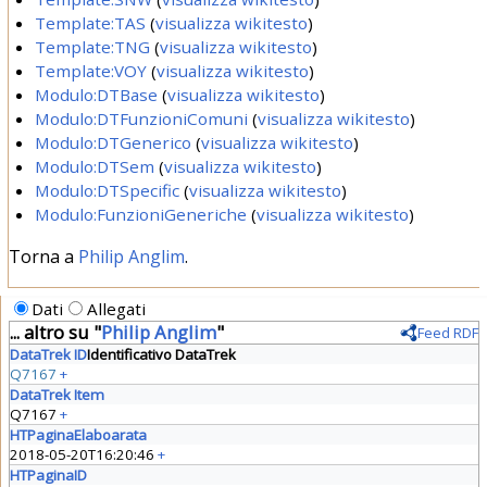
Template:TAS
(
visualizza wikitesto
)
Template:TNG
(
visualizza wikitesto
)
Template:VOY
(
visualizza wikitesto
)
Modulo:DTBase
(
visualizza wikitesto
)
Modulo:DTFunzioniComuni
(
visualizza wikitesto
)
Modulo:DTGenerico
(
visualizza wikitesto
)
Modulo:DTSem
(
visualizza wikitesto
)
Modulo:DTSpecific
(
visualizza wikitesto
)
Modulo:FunzioniGeneriche
(
visualizza wikitesto
)
Torna a
Philip Anglim
.
Dati
Allegati
... altro su "
Philip Anglim
"
Feed RDF
DataTrek ID
Identificativo DataTrek
Q7167
+
DataTrek Item
Q7167
+
HTPaginaElaboarata
2018-05-20T16:20:46
+
HTPaginaID