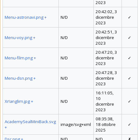
2023
20:42:02, 3
Menu-astronavi.png
+
N/D
dicembre
✓
2023
20:42:51, 3
Menu-voy.png
+
N/D
dicembre
✓
2023
20:47:20, 3
Menu-film.png
+
N/D
dicembre
✓
2023
20:47:28, 3
Menu-dsn.png
+
N/D
dicembre
✓
2023
16:11:05,
10
Xr!anglim.jpg
+
N/D
✓
dicembre
2023
08:35:38,
AcademySealMiniBack.svg
image/svg+xml
18 ottobre
✓
+
2025
Dsc.png
+
N/D
N/D
✗