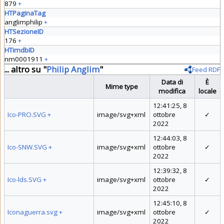
879
+
HTPaginaTag
anglimphilip
+
HTSezioneID
176
+
HTimdbID
nm0001911
+
... altro su "
Philip Anglim
"
Feed RDF
Data di
È
Mime type
modifica
locale
12:41:25, 8
Ico-PRO.SVG
+
image/svg+xml
ottobre
✓
2022
12:44:03, 8
Ico-SNW.SVG
+
image/svg+xml
ottobre
✓
2022
12:39:32, 8
Ico-lds.SVG
+
image/svg+xml
ottobre
✓
2022
12:45:10, 8
Iconaguerra.svg
+
image/svg+xml
ottobre
✓
2022