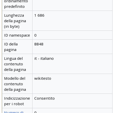
ordinamento
predefinito
Lunghezza
1 686
della pagina
(in byte)
ID namespace
0
ID della
8848
pagina
Lingua del
it - italiano
contenuto
della pagina
Modello del
wikitesto
contenuto
della pagina
Indicizzazione
Consentito
per i robot
Numero di
0