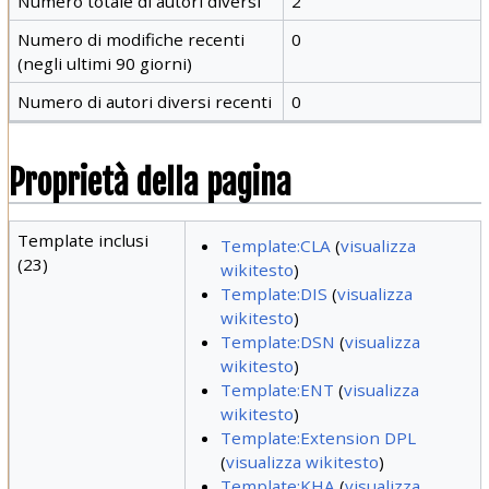
Numero totale di autori diversi
2
Numero di modifiche recenti
0
(negli ultimi 90 giorni)
Numero di autori diversi recenti
0
Proprietà della pagina
Template inclusi
Template:CLA
(
visualizza
(23)
wikitesto
)
Template:DIS
(
visualizza
wikitesto
)
Template:DSN
(
visualizza
wikitesto
)
Template:ENT
(
visualizza
wikitesto
)
Template:Extension DPL
(
visualizza wikitesto
)
Template:KHA
(
visualizza