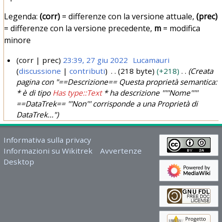
Legenda:
(corr)
= differenze con la versione attuale,
(prec)
= differenze con la versione precedente,
m
= modifica
minore
corr
prec
23:39, 27 giu 2022
Lucamauri
discussione
contributi
218 byte
+218
Creata
2
pagina con "==Descrizione== Questa proprietà semantica:
7
* è di tipo
Has type::Text
* ha descrizione '''''Nome'''''
g
==DataTrek== '''Non''' corrisponde a una Proprietà di
i
DataTrek..."
u
2
Informativa sulla privacy
0
Informazioni su Wikitrek
Avvertenze
2
Desktop
2