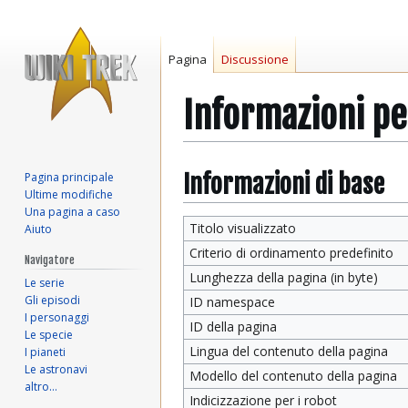
Pagina
Discussione
Informazioni pe
Vai
Vai
Informazioni di base
Pagina principale
Ultime modifiche
alla
alla
Una pagina a caso
navigazione
ricerca
Titolo visualizzato
Aiuto
Criterio di ordinamento predefinito
Navigatore
Lunghezza della pagina (in byte)
Le serie
Gli episodi
ID namespace
I personaggi
ID della pagina
Le specie
Lingua del contenuto della pagina
I pianeti
Le astronavi
Modello del contenuto della pagina
altro…
Indicizzazione per i robot