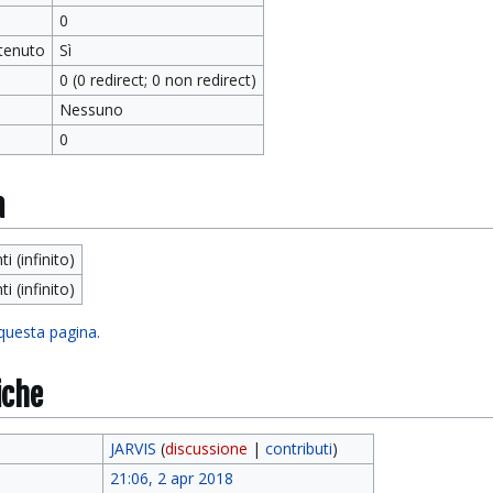
0
tenuto
Sì
0 (0 redirect; 0 non redirect)
Nessuno
0
a
ti (infinito)
ti (infinito)
 questa pagina.
iche
JARVIS
(
discussione
|
contributi
)
21:06, 2 apr 2018