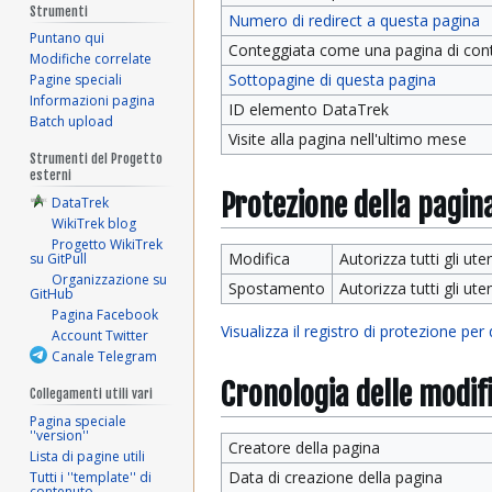
Strumenti
Numero di redirect a questa pagina
Puntano qui
Conteggiata come una pagina di con
Modifiche correlate
Sottopagine di questa pagina
Pagine speciali
Informazioni pagina
ID elemento DataTrek
Batch upload
Visite alla pagina nell'ultimo mese
Strumenti del Progetto
esterni
Protezione della pagin
DataTrek
WikiTrek blog
Progetto WikiTrek
Modifica
Autorizza tutti gli uten
su GitPull
Organizzazione su
Spostamento
Autorizza tutti gli uten
GitHub
Pagina Facebook
Visualizza il registro di protezione per
Account Twitter
Canale Telegram
Cronologia delle modif
Collegamenti utili vari
Pagina speciale
''version''
Creatore della pagina
Lista di pagine utili
Data di creazione della pagina
Tutti i ''template'' di
contenuto