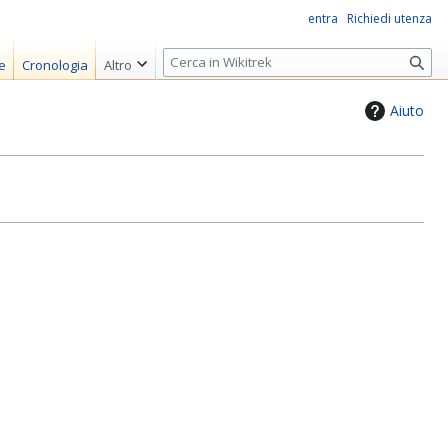
entra
Richiedi utenza
R
e
Cronologia
Altro
i
c
Aiuto
e
r
c
a