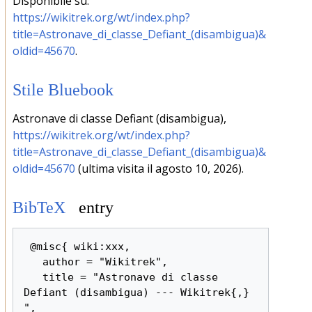
Disponibile su:
https://wikitrek.org/wt/index.php?
title=Astronave_di_classe_Defiant_(disambigua)&
oldid=45670
.
Stile Bluebook
Astronave di classe Defiant (disambigua),
https://wikitrek.org/wt/index.php?
title=Astronave_di_classe_Defiant_(disambigua)&
oldid=45670
(ultima visita il agosto 10, 2026).
BibTeX
entry
 @misc{ wiki:xxx,

   author = "Wikitrek",

   title = "Astronave di classe 
Defiant (disambigua) --- Wikitrek{,} 
",
