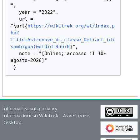
",

   year = "2022",

   url = 
"
\url{
https://wikitrek.org/wt/index.p
hp?
title=Astronave_di_classe_Defiant_(di
sambigua)&oldid=45670
}
",

   note = "[Online; accesso il 10-
agosto-2026]"

Informativa sulla privacy
Informazioni su Wikitrek
Avvertenze
Desktop