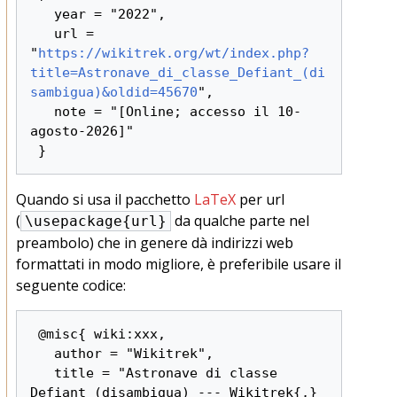
   year = "2022",

   url = 
"
https://wikitrek.org/wt/index.php?
title=Astronave_di_classe_Defiant_(di
sambigua)&oldid=45670
",

   note = "[Online; accesso il 10-
agosto-2026]"

Quando si usa il pacchetto
LaTeX
per url
(
da qualche parte nel
\usepackage{url}
preambolo) che in genere dà indirizzi web
formattati in modo migliore, è preferibile usare il
seguente codice:
 @misc{ wiki:xxx,

   author = "Wikitrek",

   title = "Astronave di classe 
Defiant (disambigua) --- Wikitrek{,} 