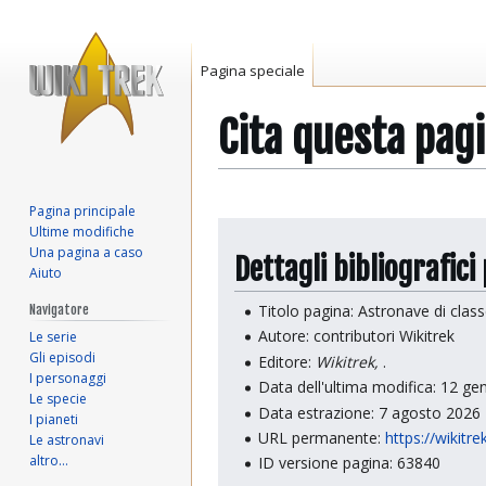
Pagina speciale
Cita questa pag
Pagina principale
Vai
Vai
Ultime modifiche
alla
alla
Una pagina a caso
Dettagli bibliografic
Aiuto
navigazione
ricerca
Titolo pagina: Astronave di clas
Navigatore
Autore: contributori Wikitrek
Le serie
Gli episodi
Editore:
Wikitrek,
.
I personaggi
Data dell'ultima modifica: 12 g
Le specie
Data estrazione: 7 agosto 2026
I pianeti
URL permanente:
https://wikit
Le astronavi
altro…
ID versione pagina: 63840