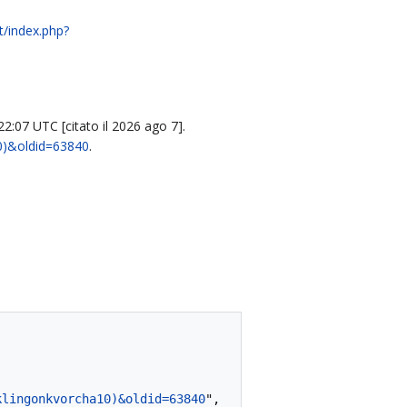
wt/index.php?
22:07 UTC [citato il 2026 ago 7].
10)&oldid=63840
.
klingonkvorcha10)&oldid=63840
",
