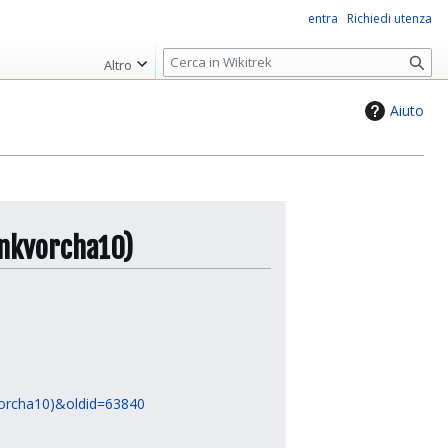
entra
Richiedi utenza
R
Altro
i
c
Aiuto
e
r
c
a
gonkvorcha10)
kvorcha10)&oldid=63840