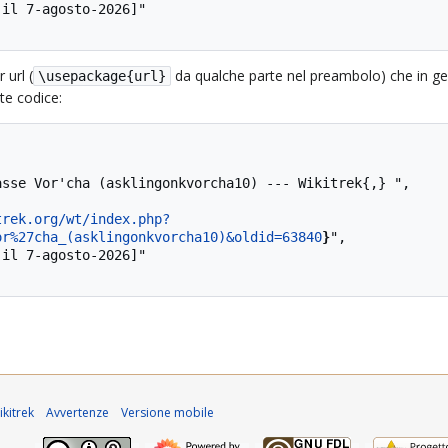
 url (
da qualche parte nel preambolo) che in ge
\usepackage{url}
nte codice:
trek.org/wt/index.php?
or%27cha_(asklingonkvorcha10)&oldid=63840
}
",

kitrek
Avvertenze
Versione mobile