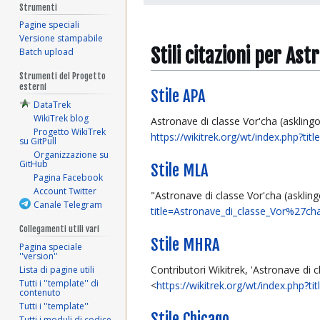
Strumenti
Pagine speciali
Versione stampabile
Stili citazioni per As
Batch upload
Strumenti del Progetto
esterni
Stile APA
DataTrek
WikiTrek blog
Astronave di classe Vor'cha (askling
Progetto WikiTrek
https://wikitrek.org/wt/index.php?t
su GitPull
Organizzazione su
GitHub
Stile MLA
Pagina Facebook
Account Twitter
"Astronave di classe Vor'cha (askli
Canale Telegram
title=Astronave_di_classe_Vor%27ch
Collegamenti utili vari
Stile MHRA
Pagina speciale
''version''
Contributori Wikitrek, 'Astronave di 
Lista di pagine utili
Tutti i ''template'' di
<
https://wikitrek.org/wt/index.php?
contenuto
Tutti i ''template''
Stile Chicago
Tutti i moduli di codice