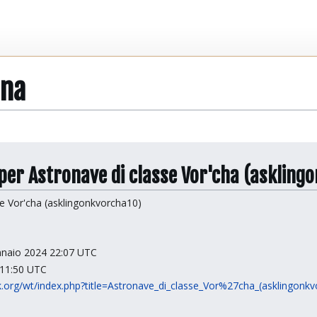
ina
i per Astronave di classe Vor'cha (asklin
se Vor'cha (asklingonkvorcha10)
ennaio 2024 22:07 UTC
 11:50 UTC
rek.org/wt/index.php?title=Astronave_di_classe_Vor%27cha_(asklingon