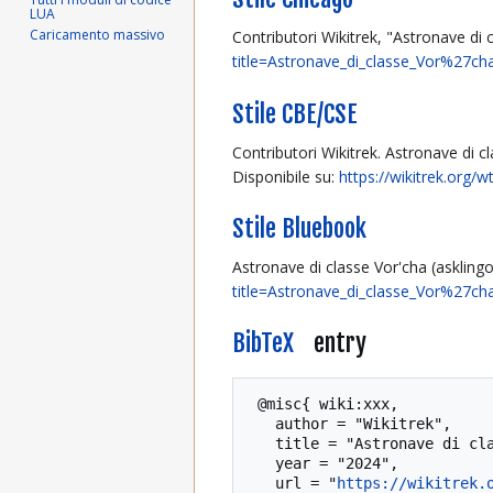
LUA
Caricamento massivo
Contributori Wikitrek, "Astronave di
title=Astronave_di_classe_Vor%27ch
Stile CBE/CSE
Contributori Wikitrek. Astronave di c
Disponibile su:
https://wikitrek.org
Stile Bluebook
Astronave di classe Vor'cha (asklin
title=Astronave_di_classe_Vor%27ch
BibTeX
entry
 @misc{ wiki:xxx,

   author = "Wikitrek",

   title = "Astronave di classe Vor'cha (asklingonkvorcha10) --- Wikitrek{,} ",

   year = "2024",

   url = "
https://wikitrek.