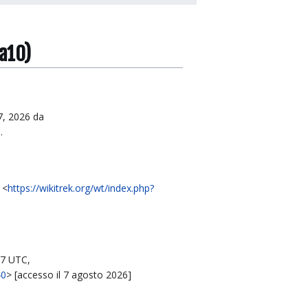
ha10)
 7, 2026 da
0
.
 <
https://wikitrek.org/wt/index.php?
07 UTC,
40
> [accesso il 7 agosto 2026]