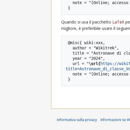
   note = "[Online; accesso il 7-agosto-2026]"

Quando si usa il pacchetto
LaTeX
per
migliore, è preferibile usare il segue
 @misc{ wiki:xxx,

   author = "Wikitrek",

   title = "Astronave di classe Vor'cha (asklingonkvorcha10) --- Wikitrek{,} ",

   year = "2024",

   url = "
\url{
https://wiki
title=Astronave_di_classe_V
   note = "[Online; accesso il 7-agosto-2026]"

Informativa sulla privacy
Informazioni su Wi