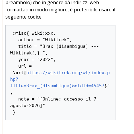
preambolo) che in genere dà indirizzi web
formattati in modo migliore, è preferibile usare il
seguente codice:
 @misc{ wiki:xxx,

   author = "Wikitrek",

   title = "Brax (disambigua) --- 
Wikitrek{,} ",

   year = "2022",

   url = 
"
\url{
https://wikitrek.org/wt/index.p
hp?
title=Brax_(disambigua)&oldid=45457
}
"
,

   note = "[Online; accesso il 7-
agosto-2026]"
