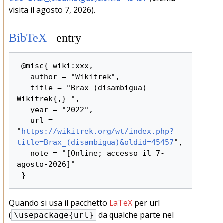
visita il agosto 7, 2026).
BibTeX
entry
 @misc{ wiki:xxx,

   author = "Wikitrek",

   title = "Brax (disambigua) --- 
Wikitrek{,} ",

   year = "2022",

   url = 
"
https://wikitrek.org/wt/index.php?
title=Brax_(disambigua)&oldid=45457
",

   note = "[Online; accesso il 7-
agosto-2026]"

Quando si usa il pacchetto
LaTeX
per url
(
da qualche parte nel
\usepackage{url}