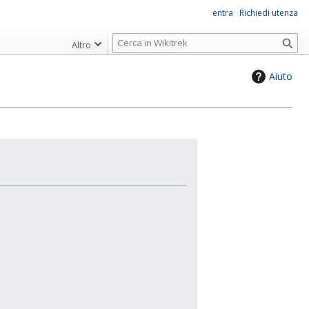
entra
Richiedi utenza
R
Altro
i
c
Aiuto
e
r
c
a