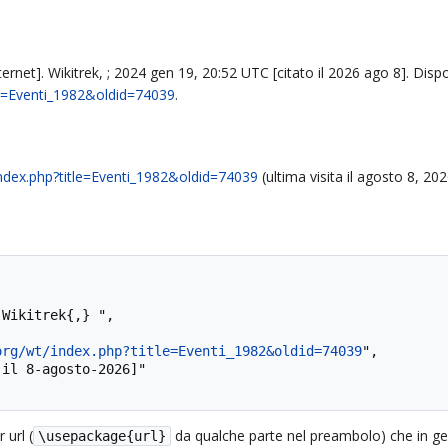
ternet]. Wikitrek, ; 2024 gen 19, 20:52 UTC [citato il 2026 ago 8]. Dispo
tle=Eventi_1982&oldid=74039
.
/index.php?title=Eventi_1982&oldid=74039
(ultima visita il agosto 8, 202
org/wt/index.php?title=Eventi_1982&oldid=74039
",

 url (
da qualche parte nel preambolo) che in ge
\usepackage{url}