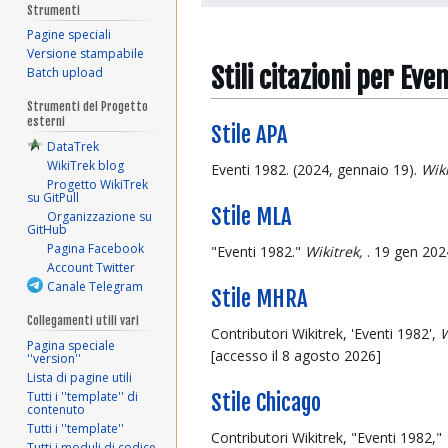
Strumenti
Pagine speciali
Versione stampabile
Stili citazioni per Eve
Batch upload
Strumenti del Progetto
esterni
Stile APA
DataTrek
WikiTrek blog
Eventi 1982. (2024, gennaio 19).
Wik
Progetto WikiTrek
su GitPull
Stile MLA
Organizzazione su
GitHub
Pagina Facebook
"Eventi 1982."
Wikitrek,
. 19 gen 202
Account Twitter
Canale Telegram
Stile MHRA
Collegamenti utili vari
Contributori Wikitrek, 'Eventi 1982',
W
Pagina speciale
[accesso il 8 agosto 2026]
''version''
Lista di pagine utili
Tutti i ''template'' di
Stile Chicago
contenuto
Tutti i ''template''
Contributori Wikitrek, "Eventi 1982,"
Tutti i moduli di codice