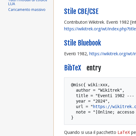
LUA
Stile CBE/CSE
Caricamento massivo
Contributori Wikitrek. Eventi 1982 [In
https://wikitrek.org/wt/index.php?ti
Stile Bluebook
Eventi 1982,
https://wikitrek.org/wt
BibTeX
entry
 @misc{ wiki:xxx,

   author = "Wikitrek",

   title = "Eventi 1982 --- Wikitrek{,} ",

   year = "2024",

   url = "
https://wikitrek.
   note = "[Online; accesso il 8-agosto-2026]"

Quando si usa il pacchetto
LaTeX
per