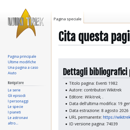
Pagina speciale
Cita questa pag
Pagina principale
Vai
Vai
Ultime modifiche
alla
alla
Una pagina a caso
Dettagli bibliografici
Aiuto
navigazione
ricerca
Titolo pagina: Eventi 1982
Navigatore
Autore: contributori Wikitrek
Le serie
Gli episodi
Editore:
Wikitrek,
.
I personaggi
Data dell'ultima modifica: 19 g
Le specie
Data estrazione: 8 agosto 2026
I pianeti
URL permanente:
https://wikitr
Le astronavi
altro…
ID versione pagina: 74039