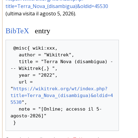
title=Terra_Nova_(disambigua)&oldid=45530
(ultima visita il agosto 5, 2026).
BibTeX
entry
 @misc{ wiki:xxx,

   author = "Wikitrek",

   title = "Terra Nova (disambigua) -
-- Wikitrek{,} ",

   year = "2022",

   url = 
"
https://wikitrek.org/wt/index.php?
title=Terra_Nova_(disambigua)&oldid=4
5530
",

   note = "[Online; accesso il 5-
agosto-2026]"
