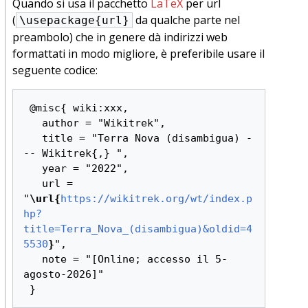
Quando si usa il pacchetto
LaTeX
per url
(
da qualche parte nel
\usepackage{url}
preambolo) che in genere dà indirizzi web
formattati in modo migliore, è preferibile usare il
seguente codice:
 @misc{ wiki:xxx,

   author = "Wikitrek",

   title = "Terra Nova (disambigua) -
-- Wikitrek{,} ",

   year = "2022",

   url = 
"
\url{
https://wikitrek.org/wt/index.p
hp?
title=Terra_Nova_(disambigua)&oldid=4
5530
}
",

   note = "[Online; accesso il 5-
agosto-2026]"
