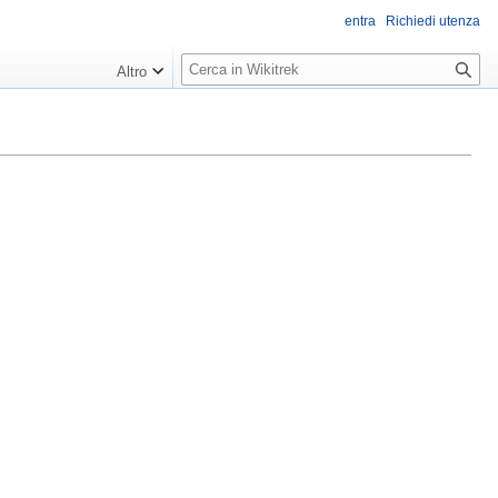
entra
Richiedi utenza
R
Altro
i
c
e
r
c
a