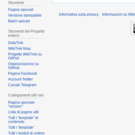
Strumenti
Pagine speciali
Informativa sulla privacy
Informazioni su Wiki
Versione stampabile
Batch upload
Strumenti del Progetto
esterni
DataTrek
WikiTrek blog
Progetto WikiTrek su
GitPull
Organizzazione su
GitHub
Pagina Facebook
Account Twitter
Canale Telegram
Collegamenti utili vari
Pagina speciale
''version''
Lista di pagine utili
Tutti i ''template'' di
contenuto
Tutti i ''template''
Tutti i moduli di codice