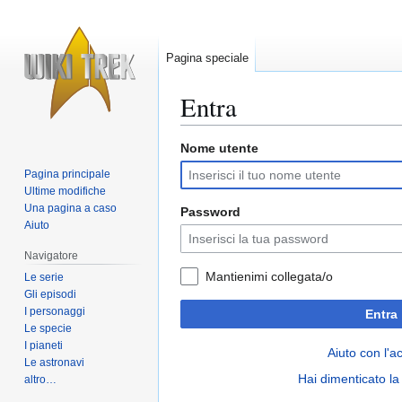
Pagina speciale
Entra
Nome utente
Vai
Vai
alla
alla
Pagina principale
navigazione
ricerca
Ultime modifiche
Una pagina a caso
Password
Aiuto
Navigatore
Mantienimi collegata/o
Le serie
Gli episodi
I personaggi
Entra
Le specie
I pianeti
Aiuto con l'a
Le astronavi
Hai dimenticato l
altro…