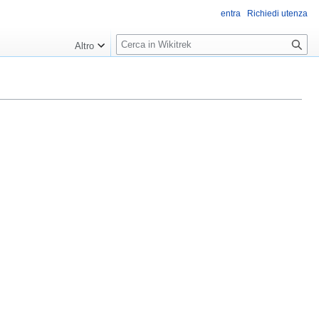
entra
Richiedi utenza
R
Altro
i
c
e
r
c
a