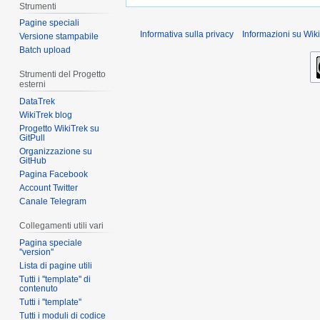
Strumenti
Pagine speciali
Informativa sulla privacy
Informazioni su Wiki
Versione stampabile
Batch upload
Strumenti del Progetto
esterni
DataTrek
WikiTrek blog
Progetto WikiTrek su
GitPull
Organizzazione su
GitHub
Pagina Facebook
Account Twitter
Canale Telegram
Collegamenti utili vari
Pagina speciale
''version''
Lista di pagine utili
Tutti i ''template'' di
contenuto
Tutti i ''template''
Tutti i moduli di codice