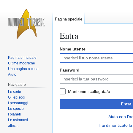
Pagina speciale
Entra
Nome utente
Vai
Vai
alla
alla
Pagina principale
navigazione
ricerca
Ultime modifiche
Una pagina a caso
Password
Aiuto
Navigatore
Mantienimi collegata/o
Le serie
Gli episodi
I personaggi
Entra
Le specie
I pianeti
Aiuto con l'a
Le astronavi
Hai dimenticato l
altro…