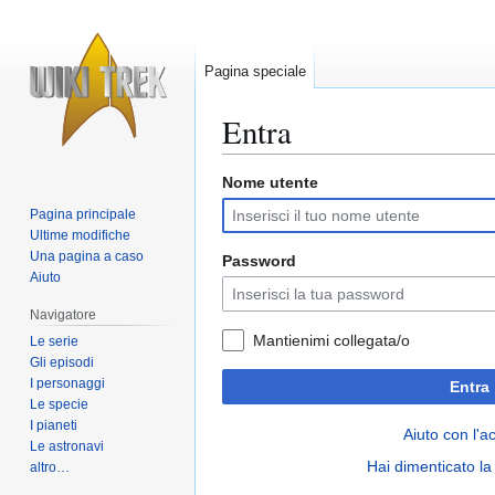
Pagina speciale
Entra
Nome utente
Vai
Vai
alla
alla
Pagina principale
navigazione
ricerca
Ultime modifiche
Una pagina a caso
Password
Aiuto
Navigatore
Mantienimi collegata/o
Le serie
Gli episodi
I personaggi
Entra
Le specie
I pianeti
Aiuto con l'a
Le astronavi
Hai dimenticato l
altro…