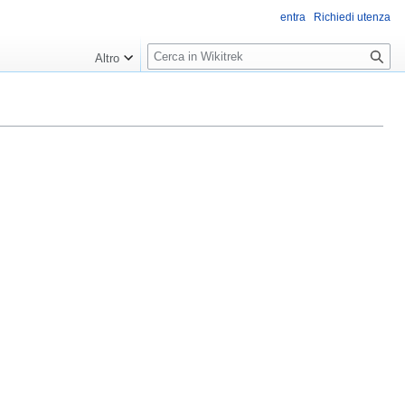
entra
Richiedi utenza
R
Altro
i
c
e
r
c
a