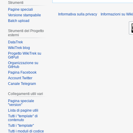
Strumenti
Pagine speciali
Informativa sulla privacy
Informazioni su Wiki
Versione stampabile
Batch upload
Strumenti del Progetto
esterni
DataTrek
WikiTrek blog
Progetto WikiTrek su
GitPull
Organizzazione su
GitHub
Pagina Facebook
Account Twitter
Canale Telegram
Collegamenti utili vari
Pagina speciale
''version''
Lista di pagine utili
Tutti i ''template'' di
contenuto
Tutti i ''template''
Tutti i moduli di codice