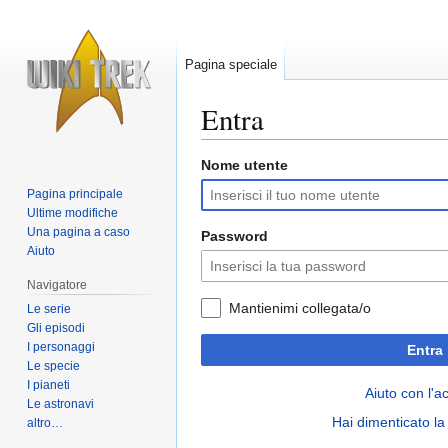
Pagina speciale
Entra
Nome utente
Vai
Vai
alla
alla
Pagina principale
navigazione
ricerca
Ultime modifiche
Una pagina a caso
Password
Aiuto
Navigatore
Mantienimi collegata/o
Le serie
Gli episodi
I personaggi
Entra
Le specie
I pianeti
Aiuto con l'a
Le astronavi
Hai dimenticato l
altro…