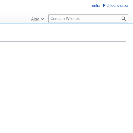
entra
Richiedi utenza
R
Altro
i
c
e
r
c
a